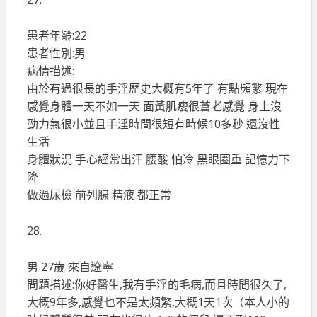
患者年齡:22
患者性別:男
病情描述:
由於有過很長的手淫歷史大概有5年了 有點頻繁 現在
感覺身體一天不如一天 面黃肌瘦很蒼老感覺 身上沒
勁力氣很小並且手淫時間很短有時候10多秒 還沒性
生活
身體狀況 手心經常出汗 腰酸 怕冷 黑眼圈重 記憶力下
降
做過尿檢 前列腺 精液 都正常
28.
男 27歲 來自遼寧
問題描述:你好醫生,我有手淫的毛病,而且時間很久了,
大概9年多,感覺也不是太頻繁,大概1天1次（本人小的