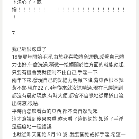
下決心了，戒
擼！！！！！！！！！！！！！！！！！！！！！！
！
7.
我已經很嚴重了
18歲那年開始手淫,由於我喜歡體育運動,感覺自己體
力也好,什麼洗澡,稍微一接觸關於性方面的就能勃起,
只要有機會我就控制不住自己,手淫一下.
兩年下來,發現自己的記憶力明顯下降,背東西根本就
背不熟.現在22了,4年從來就沒遺精過,現在已經達到
都沒有晨勃現像,有時大便,都會不自覺地從尿道口流
出精液,很粘.
平時再怎麼看黃的東西,都不會自然勃起.
這才意識到後果嚴重,昨天看了這個網站,知道了手淫
是極度地一種錯誤.
也就從昨天開始,5月10 號 ,我要開始戒掉手淫,希望一