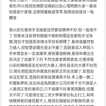
現在大概只一閃念想到這幾點,其實大家都是有同樣體
會的.所以我就些細節沒細說比如心理問題大家一看就
知道是什麼樣,沮喪閉塞敏感等等.我再說說我另一點
體會.
我以前也覺得手淫過度自然累就精神不好,但一直戒不
了.但根本沒有想到婚姻不順和倒霉這些都和手淫有
關,現在才知道原來佛法早就有解釋了,看來我雖然智
力過人,但智慧卻實在是太平庸了.因我曾深入學習八
字命理並有一定准確率,曾經重道輕佛,覺得命運出生
就決定了改變不了的.不然怎麼會算那麼准,也覺得我
以前的輝煌是走在好的大運上,現在是走的大運不好而
已.現在想起我的命運真的被邪淫完全改變了,若我從
來沒犯邪淫,憑我的資質就算運再不好,考上數一數二
的重點學校,並出來成為跨國大公司的骨干也不過是人
人覺得正常的事而已,只不過運不好事業困難些,但層
次不同了.可是現在從二流大學畢業在私企打工,有時
候精神差的連班都不上,覺得扣錢被批評都無所謂,也