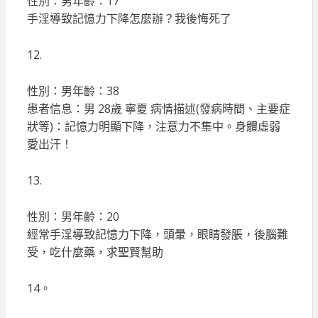
性別：男年齡：17
手淫導致記憶力下降怎麼辦？我後悔死了
12.
性別：男年齡：38
患者信息：男 28歲 寧夏 病情描述(發病時間、主要症
狀等)：記憶力明顯下降，注意力不集中。身體虛弱
愛出汗！
13.
性別：男年齡：20
經常手淫導致記憶力下降，頭暈，眼睛發脹，後腦難
受，吃什麼藥，求聖賢幫助
14。