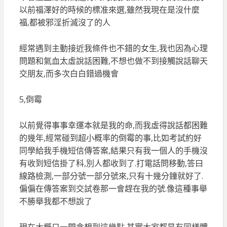
以前福澤好的時候的標准來選,雖然我現在是沒什麼
福,都被邪淫折滅沒了的人
經常遇到主動接近我條件也不錯的女生,我也因為心理
問題和氣血太虛說話困難,不想也做不到接觸說話聊天
交朋友,而多次白白錯過機會
5,倒霉
以前覺得事事幸運本就是我的命,而我虛得說話都困難
的幾年,經常碰到超小概率的倒霉的事,比如考試約好
同學給我手機短信傳答案,結果只有我一個人的手機沒
有收到短信掛了科,別人都收到了.打電話問移動,答曰
線路檢測,一部分號一部分號來,只有十幾分鐘就好了.
偏偏在傳答案到交試卷那一會趕在我的號.像這種事舉
不勝舉我都不想說了