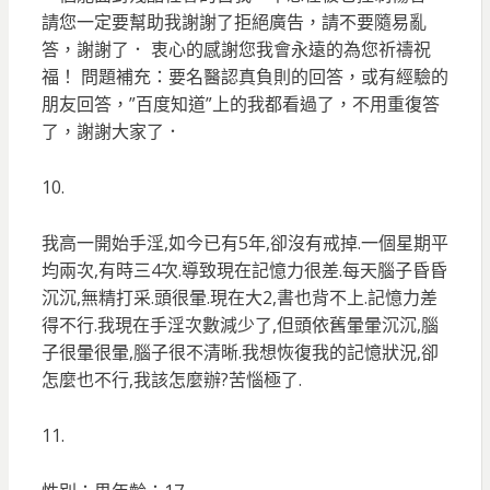
請您一定要幫助我謝謝了拒絕廣告，請不要隨易亂
答，謝謝了． 衷心的感謝您我會永遠的為您祈禱祝
福！ 問題補充：要名醫認真負則的回答，或有經驗的
朋友回答，”百度知道”上的我都看過了，不用重復答
了，謝謝大家了．
10.
我高一開始手淫,如今已有5年,卻沒有戒掉.一個星期平
均兩次,有時三4次.導致現在記憶力很差.每天腦子昏昏
沉沉,無精打采.頭很暈.現在大2,書也背不上.記憶力差
得不行.我現在手淫次數減少了,但頭依舊暈暈沉沉,腦
子很暈很暈,腦子很不清晰.我想恢復我的記憶狀況,卻
怎麼也不行,我該怎麼辦?苦惱極了.
11.