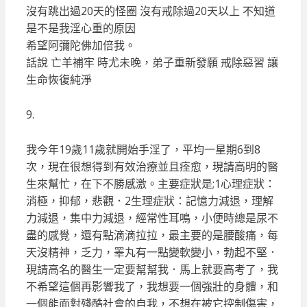
沒有跳出過20天的怪圈 沒有戒除過20天以上 不知道
是不是我淫心重的原因
希望阿彌陀佛加倍我。
話說 亡羊補牢 時尤未晚，弟子重新發願 戒除惡習 讓
生命恢復純淨
9.
我今年19歲11歲就開始手淫了，平均一星期6到8
次，現在很想得到有效治療並且痊愈，現請高明的醫
生來幫忙，在下不勝感激。主要症狀是;1心理症狀：
消極，抑郁，悲觀．2生理症狀：記憶力減退，理解
力減退，集中力減退，經常性耳鳴，小便時總是尿不
盡的感覺，還有點滴滴拉拉，最主要的是腰酸痛，每
天沒精神，乏力，睪丸有一點變軟變小，勃起不堅．
現請高名的醫生一定要幫幫我．馬上就要高考了，我
不希望這個再影響我了，我想要一個強壯的身體，和
一個能面對殘酷社會的自我，不想在被它控制傷害，