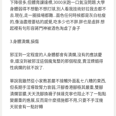
下降很多,但體育課達標,3000米跑一口氣沒問題.大學
身體弱得不想動不想打球,別人看我技術好拉我去都不
去.現在,走一圈操場都難…面色任何時候都是灰白枯瘦
的,像油盡燈要枯的感覺,吃多少也不胖.胖也是虛胖.想
起裡有句形容蔣門神被酒色淘虛了身子
3.身體潰爛,損傷
邪淫到一定程度的人身體都會有潰爛,沒有的應該慶
幸,還沒到被邪淫這個魔鬼整的那個程度,賣淫嫖娼得
性病爛的就不說了.
單說我雖然從小家教甚嚴不接觸外面亂七八糟的東西,
但長期手淫導致腎力衰弱,汗腳香港腳極其嚴重,雙腳
潰爛冒膿,天天洗腳換襪子抹達克寧也阻止不了一點點
變嚴重的進展,反而是什麼措施都不用,只要不手淫幾
天就會有一點好轉