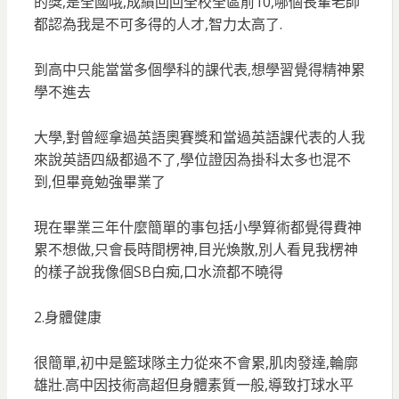
的獎,是全國哦,成績回回全校全區前10,哪個長輩老師
都認為我是不可多得的人才,智力太高了.
到高中只能當當多個學科的課代表,想學習覺得精神累
學不進去
大學,對曾經拿過英語奧賽獎和當過英語課代表的人我
來說英語四級都過不了,學位證因為掛科太多也混不
到,但畢竟勉強畢業了
現在畢業三年什麼簡單的事包括小學算術都覺得費神
累不想做,只會長時間楞神,目光煥散,別人看見我楞神
的樣子說我像個SB白痴,口水流都不曉得
2.身體健康
很簡單,初中是籃球隊主力從來不會累,肌肉發達,輪廓
雄壯.高中因技術高超但身體素質一般,導致打球水平