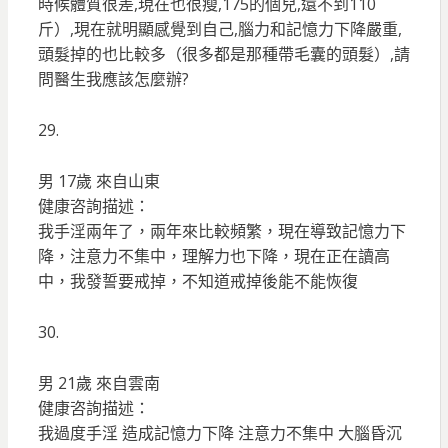
時候體質很差,現在也很瘦,175的個兒,還不到110
斤）,現在就明顯感覺到自己,腦力和記憶力下降嚴重,
頭髮掉的也比較多（很多都是那種帶毛囊的頭髮）,請
問醫生我應該怎麼辦?
29.
男 17歲 來自山東
健康咨詢描述：
我手淫兩年了，兩年來比較頻繁，現在導致記憶力下
降，注意力不集中，理解力也下降，現在正在讀高
中，我發誓要戒掉，不知道戒掉後能不能恢復
30.
男 21歲 來自雲南
健康咨詢描述：
我過度手淫 造成記憶力下降 注意力不集中 大腦昏沉