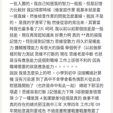
一批入團的。我自己知道我的智力一般般，但是記憶
力比較好 我記得那時候（做家庭作業 我基本就是畫
一道直線，然後檢查作業的問我怎麼畫線，我說 不是
的。 是我的字潦草了點 然後從容的背出來，其實當
時我也最多看了2片 呵呵. 我以前以前那個技能是一般
技能，現在再背起知識來 好費力啊 真的 **真的損傷
記憶力。特別是對記憶力 思維發散力 持久於是暖能
力 邏輯推理能力 有很大的損傷 舉個例子（以前做那
樣的智力測試 思維不打斷的 現在 思維老是中斷 也就
是沒有應急能力這個對職場 工作上班很不利的 因為
職場需要的就是應急能力。。。。。。
說說 我是怎麼染上的吧 ，小學到初中 沒接觸過計算
機 沒有污染源 到了高中不幸學會看色情影片從此自
慰道路開始了（也許是命中有此一劫） 總結下邪淫的
壞處 1 思維容易打斷 2記憶能力下降 3容貌變差很猥
瑣 少了一種氣質 4 氣運變差9這個是真的 做事不順
真的存在的總共邪淫高中三年 大學四年 工作2年 09
年開始意識到要戒色 不過是屢敗屢戰屢戰屢敗罷了