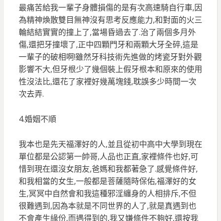
最痛苦給我一輩子身體損傷的是有次高速騎自行車,因
為精神煥散雙目無神沒有思考反應能力,和對面的火三
輪結結實實的撞上了,當場昏過去了.治了兩個多月外
傷,還把牙撞壞了,正中四顆門牙和兩顆大牙全碎,這是
一輩子的破相啊!雖然牙科技術先進做的烤瓷牙對外觀
影響不大,但牙根少了幾個裝上假牙根本和原來的使用
性沒法比,還花了家裡好幾萬塊錢,耽誤多少時間一次
次去弄.
4.婚姻不順
我本也是先天福澤好的人,並且從初中高中大學到現在
單位都是公認第一帥哥,人品也正直,家裡條件也好,可
惜到現在還沒女朋友,爸媽和我都著急了.感覺條件好,
和我相當的女生,一般都是菩薩隨時保佑,福澤好的女
生,冥冥中自然會和我這種邪淫纏身的人相排斥,不但
很難遇到,因為本就是不同世界的人了,就是真遇到也
不會產生緣份,而遇得到的,我又嫌條件不夠好,還按我