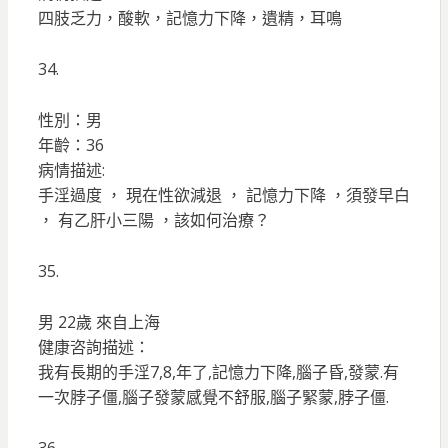
四肢乏力，酸軟，記憶力下降，遺精，耳鳴
34.
性別：男
年齡：36
病情描述:
手淫過度 ， 現在性欲減退 ， 記憶力下降 ，須發早白
， 有乙肝小三陽 ，該如何治療？
35.
男 22歲 來自上海
健康咨詢描述：
我有長期的手淫7,8,年了,記憶力下降,腦子昏,發蒙.有
一次脖子僵,腦子發蒙感覺不舒服,腦子緊蒙,脖子僵.