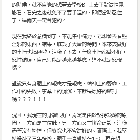
的時候，就不自覺的想著去學校BT上去下點激情電
影看，看完之後就免不了要手淫的，即便當時忍住
了，過兩天一定會犯的。
現在我終於意識到了，不能集中精力，老想著去看些
淫邪的東西，結果，耽誤了大量的時間，本來該做好
的事情也搞砸啦，這樣子下去，什麼事情都做不好，
惡性循環，自己只能是越來越萎靡，這不就是惡報
嗎？
誰說只有身體上的報應才是報應，精神上的萎靡，工
作中的失敗，事業上的消沉，不就是最好的懲罰
嗎？？？！！！
況且，我現在的身體很好，肯定是由於堅持鍛煉的原
因，一方面是在侵蝕，另一方面又在拼命建設，這樣
盡管沒有垮掉，但終究也不會建好的。實際上，我堅
持鍛煉了三年多啦，體重一直維持在130，現在想