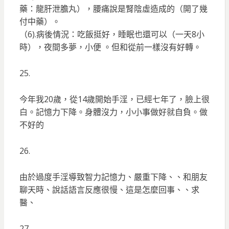
藥：龍肝泄膽丸），腰痛說是腎陰虛造成的（開了幾
付中藥）。
（6).病後情況：吃飯挺好，睡眠也還可以（一天8小
時），夜間多夢，小便 。但和從前一樣沒有好轉。
25.
今年我20歲，從14歲開始手淫，已經七年了，臉上很
白。記憶力下降。身體沒力，小小事做好就自負。做
不好的
26.
由於過度手淫導致智力記憶力、嚴重下降、、和朋友
聊天時、說話語言反應很慢、這是怎麼回事、、求
醫、
27.