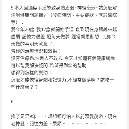
5.本人因過度手淫導致身體虛弱~神經衰弱~該怎麼解
決啊健康問題描述（發病時間、主要症狀、就診醫院
等）：
我今年20歲..我17歲就開始手淫..直到現在身體越來越
虛弱..記憶力很差..還每天做夢..經常胡思亂想…比如今
天做的事明天就忘了..
曾經的治療情況和效果：
沒有治療過.怕丟人不敢去..今天才知道有個健康網說
可以幫我解決疑問..希望得到您的幫助
想得到怎樣的幫助：
怎麼才能恢復身體和記憶力..不經常做夢啊？該吃一
些什麼藥？？
6.
擼了足足9年 – -，想想都可怕。以前頭髮茂密，現在
老掉髮，記憶力差，尿頻。。。。。。。。。。