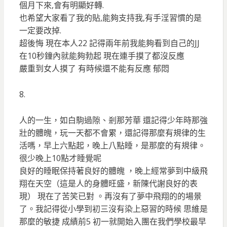
個月下來,會有明顯好轉.
也希望大家看了我的貼,能夠支持我,有手淫習慣的是
一定要改掉.
超後悔 現在本人22 記得兩年前我能夠看到自己的JJ
在10秒鐘內就能夠勃起 現在連手摸了都沒反應
嚴重到女人摸了 有時候還不能有反應 郁悶
8.
人的一生，如白駒過隙、剎那芳華 還記得少年時那強
壯的體魄，玩一天都不會累，還記得那麼有規律的生
活嗎，早上六點起，晚上八點睡，是那麼的有規律。
很少晚上10點才睡覺呢
良好的睡眠保持著良好的體魄 ，晚上經常夢到中級飛
翔在天空（這是人的身體旺盛，新陳代謝良好的表
現） 現在了苦笑已對 。再沒有了夢中飛翔的的場景
了。我記得從小學到初三沒有染上惡習的時候 思維是
那麼的敏捷 成績前5 初一就開始入團在我們學校最早