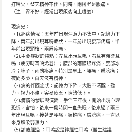
打哈欠，整天精神不佳。同時，兩腳老是脹痛。
（注：胃不好，經常出現飯後向上噯氣）
現病史：
（1).起病情況：五年前出現注意力不集中，記憶力下
降，兩年前出現耳鳴症狀，一年前出現腰部疼痛，半
年前出現頸椎、兩肩疼痛。
（2).主要症狀的特點：左耳出現耳鳴，右耳有時會耳
鳴（疲勞時耳鳴尤甚）；腰部的兩腰眼疼痛，腰部冰
冷；脖子、兩肩疼痛。特別是早上，腰痛、肩膀痛；
夜間多夢，白天沒有精神。
（3).病的伴隨症狀：記憶力下降，大腦不清醒，聽
力、視力不佳，容易疲乏，情緒低下。
（4).病情的發展與演變：手淫三年後，開始出現心理
恐慌，害怕，後來一段時間一直失眠，後來過了兩三
年出現耳鳴，接著是腰痛、頸椎痛，肩膀痛，一直以
來身體柔弱無力。
（5).診療經過 ：耳鳴說是神經性耳鳴（醫生建議