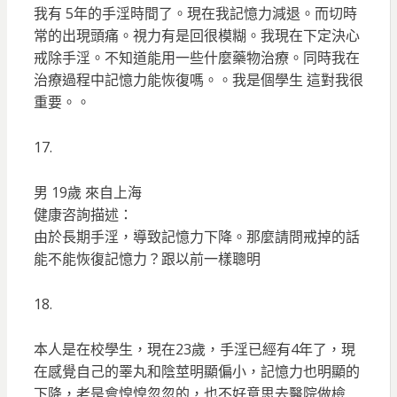
我有 5年的手淫時間了。現在我記憶力減退。而切時
常的出現頭痛。視力有是回很模糊。我現在下定決心
戒除手淫。不知道能用一些什麼藥物治療。同時我在
治療過程中記憶力能恢復嗎。。我是個學生 這對我很
重要。。
17.
男 19歲 來自上海
健康咨詢描述：
由於長期手淫，導致記憶力下降。那麼請問戒掉的話
能不能恢復記憶力？跟以前一樣聰明
18.
本人是在校學生，現在23歲，手淫已經有4年了，現
在感覺自己的睪丸和陰莖明顯偏小，記憶力也明顯的
下降，老是會惶惶忽忽的，也不好意思去醫院做檢