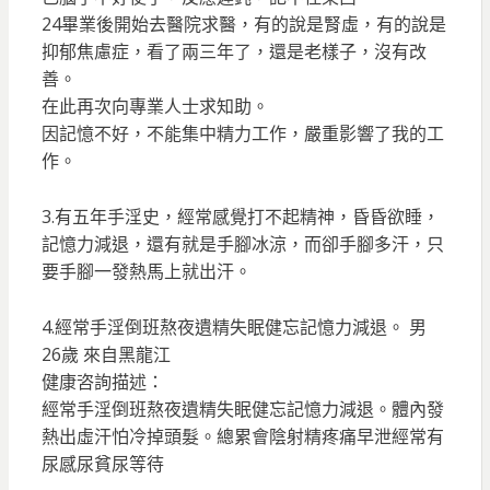
24畢業後開始去醫院求醫，有的說是腎虛，有的說是
抑郁焦慮症，看了兩三年了，還是老樣子，沒有改
善。
在此再次向專業人士求知助。
因記憶不好，不能集中精力工作，嚴重影響了我的工
作。
3.有五年手淫史，經常感覺打不起精神，昏昏欲睡，
記憶力減退，還有就是手腳冰涼，而卻手腳多汗，只
要手腳一發熱馬上就出汗。
4.經常手淫倒班熬夜遺精失眠健忘記憶力減退。 男
26歲 來自黑龍江
健康咨詢描述：
經常手淫倒班熬夜遺精失眠健忘記憶力減退。體內發
熱出虛汗怕冷掉頭髮。總累會陰射精疼痛早泄經常有
尿感尿貧尿等待