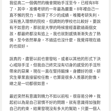
我從高二一個偶然的機會開始手淫至今，已經有8年
了，其中，准備考研的一年最為嚴重。8年裡自己一
直不懈的努力，取得了不少的成績，唯獨考研失利，
沒有進入理想的院校，但調劑的學校也比較好。要說
有不如意的，那就是大學的時候曾經喜歡過兩個女
孩，都最終都沒有追上，我也就對感情漸漸失去了熱
情，至今依然單身，不過這也沒什麼，我覺得現在過
的也挺好。
說真的，盡管以前也曾發帖，或者以其他的形式下決
心戒除手淫，但我自己終究沒有切身的感受的手淫所
帶來的惡果，現在一直在堅持鍛煉，身體好的很，研
究生畢業直接留校任教，也算是很多人羨慕的對像，
總之是一切都很如意。
最近突然有意識到精力不如以前啦，很容易分神。我
起初以為是自己習慣不好的問題，就有意識得加強對
自己的約束，結果發現沒有多大的幫助。只要一個人