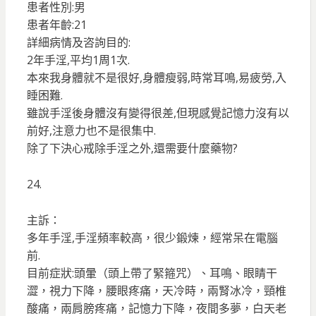
患者性別:男
患者年齡:21
詳細病情及咨詢目的:
2年手淫,平均1周1次.
本來我身體就不是很好,身體瘦弱,時常耳鳴,易疲勞,入
睡困難.
雖說手淫後身體沒有變得很差,但現感覺記憶力沒有以
前好,注意力也不是很集中.
除了下決心戒除手淫之外,還需要什麼藥物?
24.
主訴：
多年手淫,手淫頻率較高，很少鍛煉，經常呆在電腦
前.
目前症狀:頭暈（頭上帶了緊箍咒）、耳鳴、眼睛干
澀，視力下降，腰眼疼痛，天冷時，兩腎冰冷，頸椎
酸痛，兩肩膀疼痛，記憶力下降，夜間多夢，白天老