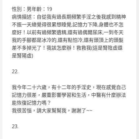
性別：男年齡：19
病情描述：自從我有過長期頻繁手淫之後我感到精神
不振一天總覺得很累想睡覺,記憶力下降,身體也不怎
麼好！以前有過頻繁遺精,還有過偶爾尿床,一到冬天
我的手腳都是冰冷的,還有點怕冷,還有頭頂上的頭髮
差不多掉光了！我該怎麼辦！救救我(這是腎陰虛還
是腎陽虛)
22.
我今年二十六歲，有十二年的手淫史，現在感覺自己
記憶力很差，嚴重影響學習和生活，中醫有什麼辦法
能恢復記憶力嗎？
我很苦惱，請大家幫幫我，謝謝了~~
23.