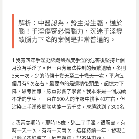
解析：中醫認為，腎主骨生髓，通於
腦！手淫傷腎必傷腦力，沉迷手淫導
致腦力下降的案例是非常普遍的。
1.我有四年手淫史認識到過度手淫的危害後堅持七個
月沒有手淫了。但一直有無法控制的頻繁遺精，多則
3天一次，少的時候十幾天至二十幾天一次，平均每
個月有5次左右。最要命的是遺精後頭暈，記憶力下
降，思考困難，嚴重影響了學習。我本來是一個成績
不錯的學生，一直在600人的年級中排名40左右，但
沾染上手淫後頭腦功能一落千丈，成績跌到了300名.
2.我青春期時，那時15歲，迷上了手淫，很厲害，有
時一天一次，有時一天兩次，這樣持續一年，發現自
己腦子不好使了，反應遲鈍，記不住東西。