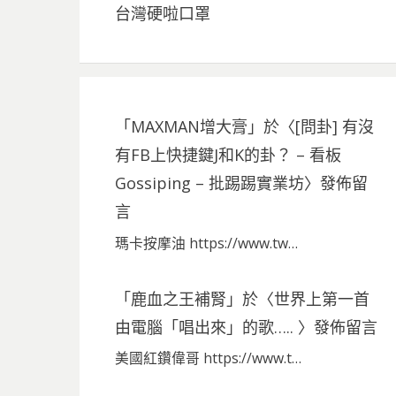
台灣硬啦口罩
「
MAXMAN增大膏
」於〈
[問卦] 有沒
有FB上快捷鍵J和K的卦？ – 看板
Gossiping – 批踢踢實業坊
〉發佈留
言
瑪卡按摩油 https://www.tw…
「
鹿血之王補腎
」於〈
世界上第一首
由電腦「唱出來」的歌…..
〉發佈留言
美國紅鑽偉哥 https://www.t…