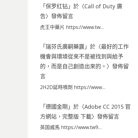
「
保罗红钻
」於〈
Call of Duty 廣
告
〉發佈留言
虎王中藥片 https://www.tw…
「
瑞芬氏廣嗣藥露
」於〈
最好的工作
機會與環境從來不是被找到與給予
的，而是自己創造出來的。
〉發佈留
言
2H2D延時噴劑 https://www…
「
德國金剛
」於〈
Adobe CC 2015 官
方網站，完整版 下載
〉發佈留言
英国威馬 https://www.tw9…