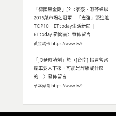
「
德國黑金剛
」於〈
家豪、淑芬蟬聯
2016菜市場名冠軍 「志強」緊追進
TOP10 | ETtoday生活新聞 |
ETtoday 新聞雲
〉發佈留言
黃金瑪卡 https://www.tw9…
「
JO延時噴劑
」於〈
[台南] 假冒警察
攔車要人下來，可能是詐騙或什麼
的…
〉發佈留言
草本偉哥 https://www.tw9…