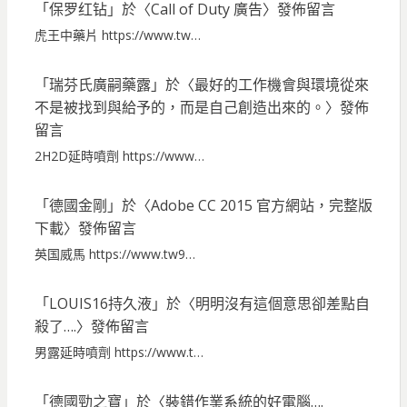
「
保罗红钻
」於〈
Call of Duty 廣告
〉發佈留言
虎王中藥片 https://www.tw…
「
瑞芬氏廣嗣藥露
」於〈
最好的工作機會與環境從來
不是被找到與給予的，而是自己創造出來的。
〉發佈
留言
2H2D延時噴劑 https://www…
「
德國金剛
」於〈
Adobe CC 2015 官方網站，完整版
下載
〉發佈留言
英国威馬 https://www.tw9…
「
LOUIS16持久液
」於〈
明明沒有這個意思卻差點自
殺了….
〉發佈留言
男露延時噴劑 https://www.t…
「
德國勁之寶
」於〈
裝錯作業系統的好電腦….