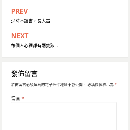
PREV
文
章
少時不讀書，長大當….
導
NEXT
覽
每個人心裡都有兩隻狼….
發佈留言
發佈留言必須填寫的電子郵件地址不會公開。
必填欄位標示為
*
留言
*