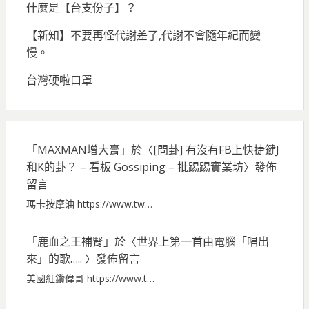
什麼是【台支份子】？
【新知】不要再怪代謝差了,代謝不會隨年紀而變
慢。
台灣硬啦口罩
「
MAXMAN增大膏
」於〈
[問卦] 有沒有FB上快捷鍵J
和K的卦？ – 看板 Gossiping – 批踢踢實業坊
〉發佈
留言
瑪卡按摩油 https://www.tw…
「
鹿血之王補腎
」於〈
世界上第一首由電腦「唱出
來」的歌…..
〉發佈留言
美國紅鑽偉哥 https://www.t…