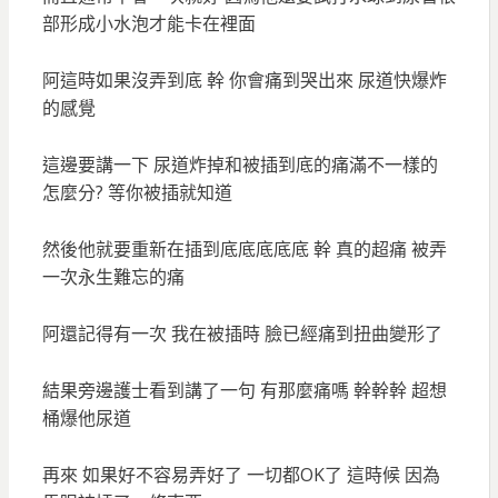
部形成小水泡才能卡在裡面
阿這時如果沒弄到底 幹 你會痛到哭出來 尿道快爆炸
的感覺
這邊要講一下 尿道炸掉和被插到底的痛滿不一樣的
怎麼分? 等你被插就知道
然後他就要重新在插到底底底底底 幹 真的超痛 被弄
一次永生難忘的痛
阿還記得有一次 我在被插時 臉已經痛到扭曲變形了
結果旁邊護士看到講了一句 有那麼痛嗎 幹幹幹 超想
桶爆他尿道
再來 如果好不容易弄好了 一切都OK了 這時候 因為