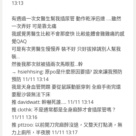
13:13
有遇過一次女醫生幫我插尿管 動作乾淨迅速 …..雖然
一次弄好 可是靠北痛
我感覺男醫生比較不會那麼快 比較能體會雞雞痛的感
覺QAQ
可是有次男醫生慢慢弄 裝不好 只好拔掉請別人幫我
裝…
然後我那次就被插兩次馬眼惹…幹
→ hsiehhsing: 原po是什麼原因要插? 說來讓我預防
預防 11/11 13:14
我是天身血管問題 要從鼠蹊動脈穿刺 全麻手術完還
要壓沙袋無法下床
推 davidwatt: 幹嚇死誰….. 11/11 13:14
推 clothk: 不是通常都是全身麻醉才會插尿管嗎？
11/11 13:16
推 pttzoo: 以前開刀完麻醉沒退，又整天打點滴，無
力上廁所，半夜膀 11/11 13:17