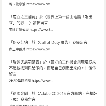
瑪卡按摩油 https://www.tw…
「
鹿血之王補腎
」於〈
世界上第一首由電腦「唱出
來」的歌…..
〉發佈留言
美國紅鑽偉哥 https://www.t…
「
保罗红钻
」於〈
Call of Duty 廣告
〉發佈留言
虎王中藥片 https://www.tw…
「
瑞芬氏廣嗣藥露
」於〈
最好的工作機會與環境從來
不是被找到與給予的，而是自己創造出來的。
〉發佈
留言
2H2D延時噴劑 https://www…
「
德國金剛
」於〈
Adobe CC 2015 官方網站，完整版
下載
〉發佈留言