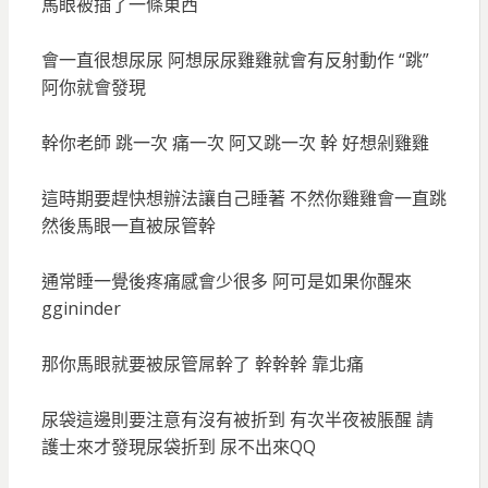
馬眼被插了一條東西
會一直很想尿尿 阿想尿尿雞雞就會有反射動作 “跳”
阿你就會發現
幹你老師 跳一次 痛一次 阿又跳一次 幹 好想剁雞雞
這時期要趕快想辦法讓自己睡著 不然你雞雞會一直跳
然後馬眼一直被尿管幹
通常睡一覺後疼痛感會少很多 阿可是如果你醒來
ggininder
那你馬眼就要被尿管屌幹了 幹幹幹 靠北痛
尿袋這邊則要注意有沒有被折到 有次半夜被脹醒 請
護士來才發現尿袋折到 尿不出來QQ