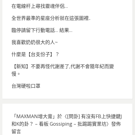
在電線杆上尋找靈魂伴侶…
全世界最準的星座分析就在這張圖裡..
臨停請留下行動電話… 結果…
我喜歡奶奶很大的人~
什麼是【台支份子】？
【新知】不要再怪代謝差了,代謝不會隨年紀而變
慢。
台灣硬啦口罩
「
MAXMAN增大膏
」於〈
[問卦] 有沒有FB上快捷鍵J
和K的卦？ – 看板 Gossiping – 批踢踢實業坊
〉發佈
留言