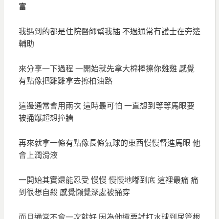
富
我遇到的都是住院醫師幫我插 不過通常有護士在旁邊
輔助
來分享一下過程 一開始就先拿大棉棒擦你雞雞 感覺
有點像把雞雞拿去擦柏油路
這邊通常會用兩次 這時最可怕 一直想到等等馬眼要
被捅爆超想撞牆
再來就拿一條有點像長條氣球的東西慢慢督進馬眼 他
會上潤滑液
一開始其實還能忍受 慢慢 慢慢地嘟到底 這裡最痛 痛
到很想自殺 感覺懶覺深處被捅穿
而且通常不會一次就好 因為他還要試打水球到尿管根