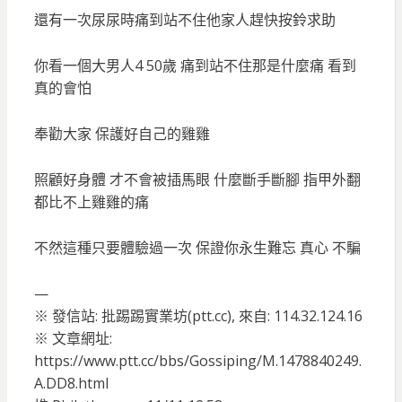
還有一次尿尿時痛到站不住他家人趕快按鈴求助
你看一個大男人4 50歲 痛到站不住那是什麼痛 看到
真的會怕
奉勸大家 保護好自己的雞雞
照顧好身體 才不會被插馬眼 什麼斷手斷腳 指甲外翻
都比不上雞雞的痛
不然這種只要體驗過一次 保證你永生難忘 真心 不騙
—
※ 發信站: 批踢踢實業坊(ptt.cc), 來自: 114.32.124.16
※ 文章網址:
https://www.ptt.cc/bbs/Gossiping/M.1478840249.
A.DD8.html