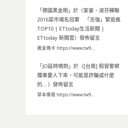
「
德國黑金剛
」於〈
家豪、淑芬蟬聯
2016菜市場名冠軍 「志強」緊追進
TOP10 | ETtoday生活新聞 |
ETtoday 新聞雲
〉發佈留言
黃金瑪卡 https://www.tw9…
「
JO延時噴劑
」於〈
[台南] 假冒警察
攔車要人下來，可能是詐騙或什麼
的…
〉發佈留言
草本偉哥 https://www.tw9…