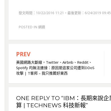
發文時間：10/22/2016 11:21，最後更新：6/24/2019 09:45
POSTED IN
網摘
PREV
文
美國網路大斷線，Twitter、Airbnb、Reddit、
章
Spotify 均無法連接：原因是這家公司遭到DDoS
導
攻擊 | T客邦 – 我只推薦好東西
覽
ONE REPLY TO “IBM：長期來說
算 | TECHNEWS 科技新報”