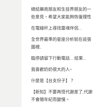
總結藥商朋友和生技界朋友的一
些意見，希望大家能夠恢復理性
在電線杆上尋找靈魂伴侶…
全世界最準的星座分析就在這張
圖裡..
臨停請留下行動電話… 結果…
我喜歡奶奶很大的人~
什麼是【台支份子】？
【新知】不要再怪代謝差了,代謝
不會隨年紀而變慢。