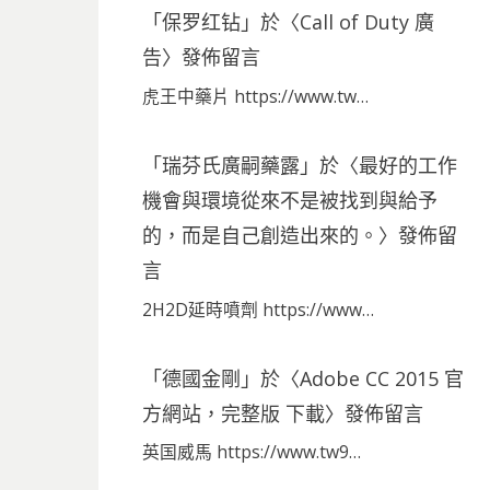
「
保罗红钻
」於〈
Call of Duty 廣
告
〉發佈留言
虎王中藥片 https://www.tw…
「
瑞芬氏廣嗣藥露
」於〈
最好的工作
機會與環境從來不是被找到與給予
的，而是自己創造出來的。
〉發佈留
言
2H2D延時噴劑 https://www…
「
德國金剛
」於〈
Adobe CC 2015 官
方網站，完整版 下載
〉發佈留言
英国威馬 https://www.tw9…