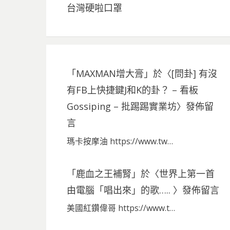
台灣硬啦口罩
「
MAXMAN增大膏
」於〈
[問卦] 有沒
有FB上快捷鍵J和K的卦？ – 看板
Gossiping – 批踢踢實業坊
〉發佈留
言
瑪卡按摩油 https://www.tw…
「
鹿血之王補腎
」於〈
世界上第一首
由電腦「唱出來」的歌…..
〉發佈留言
美國紅鑽偉哥 https://www.t…