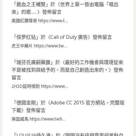
「
鹿血之王補腎
」於〈
世界上第一首由電腦「唱出
來」的歌…..
〉發佈留言
美國紅鑽偉哥 https://www.t…
「
保罗红钻
」於〈
Call of Duty 廣告
〉發佈留言
虎王中藥片 https://www.tw…
「
瑞芬氏廣嗣藥露
」於〈
最好的工作機會與環境從來
不是被找到與給予的，而是自己創造出來的。
〉發佈
留言
2H2D延時噴劑 https://www…
「
德國金剛
」於〈
Adobe CC 2015 官方網站，完整版
下載
〉發佈留言
英国威馬 https://www.tw9…
「
LOUIS16持久液
」於〈
明明沒有這個意思卻差點自