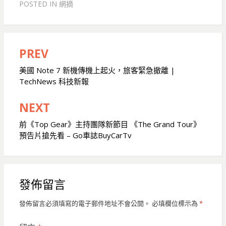
POSTED IN
網摘
PREV
文
章
美國 Note 7 新機傳機上起火，旅客緊急撤離 |
TechNews 科技新報
導
覽
NEXT
前《Top Gear》主持團隊新節目 《The Grand Tour》
預告片搶先看 – Go車誌BuyCarTv
發佈留言
發佈留言必須填寫的電子郵件地址不會公開。
必填欄位標示為
*