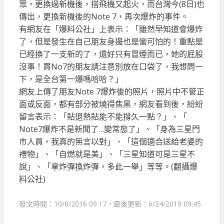
眾，更換過新機後，搭飛機又起火，而台灣今(8日)也
傳出，更換新機後的Note 7，再次爆炸的事件。
有網友在「爆料公社」上表示：「雖然早知道會爆炸
了，但是發生在自己朋友身邊也是蠻可怕的！重點是
已經換了一支新的了，還好只有冒煙而已，她的屁股
沒事！買No7的朋友請注意別放在口袋了，我想問一
下，是全台第一爆嗎哈哈？」
網友上傳了朋友Note 7爆炸後的照片，照片中不管正
面或反面，都有部分被燒得焦黑，網友看到後，紛紛
留言表示：「貼退熱貼能不能撐久一點？」、「
Note7爆炸不是新聞了…變常態了」、「身為三星門
市人員，我真的無言以對」、「這個適合送給老婆的
禮物」、「自燃就是美」、「三星知道可是三星不
說」、「拿炸彈換炸彈，多此一舉」等等。(翻攝爆
料公社)
發文時間：10/8/2016 09:17，最後更新：6/24/2019 09:45