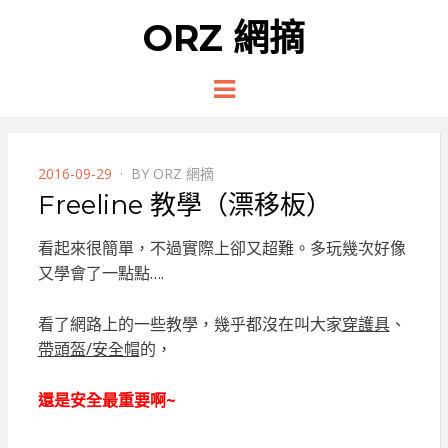
ORZ 網摘
Menu
POSTED
2016-09-29
BY
ORZ 網摘
ON
Freeline 教學（漂移板）
看起來很簡單，不過實際上卻又超難。多玩幾次好像
又學會了一點點….
看了網路上的一些教學，幾乎都沒在叫大家
穿護具
、
帶頭盔/安全帽
的，
還是安全最重要啊~