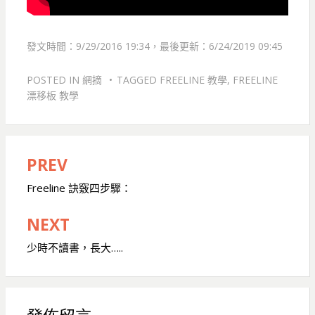
發文時間：9/29/2016 19:34，最後更新：6/24/2019 09:45
POSTED IN
網摘
TAGGED
FREELINE 教學
,
FREELINE
漂移板 教學
PREV
文
章
Freeline 訣竅四步驟：
導
NEXT
覽
少時不讀書，長大…..