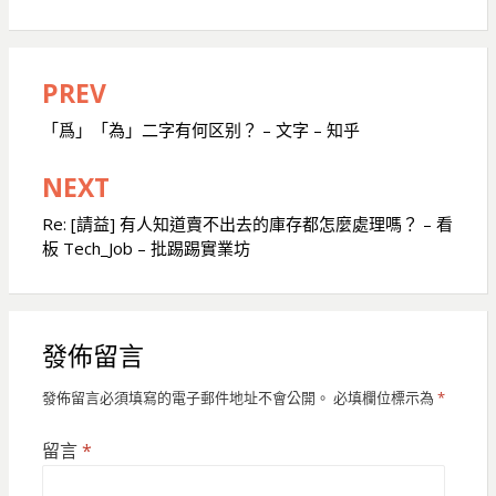
PREV
文
章
「爲」「為」二字有何区别？ – 文字 – 知乎
導
NEXT
覽
Re: [請益] 有人知道賣不出去的庫存都怎麼處理嗎？ – 看
板 Tech_Job – 批踢踢實業坊
發佈留言
發佈留言必須填寫的電子郵件地址不會公開。
必填欄位標示為
*
留言
*