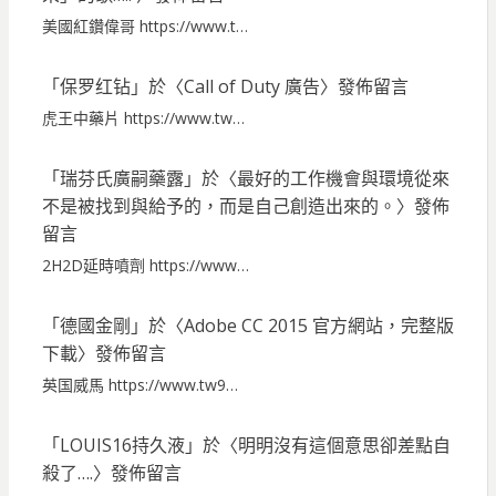
美國紅鑽偉哥 https://www.t…
「
保罗红钻
」於〈
Call of Duty 廣告
〉發佈留言
虎王中藥片 https://www.tw…
「
瑞芬氏廣嗣藥露
」於〈
最好的工作機會與環境從來
不是被找到與給予的，而是自己創造出來的。
〉發佈
留言
2H2D延時噴劑 https://www…
「
德國金剛
」於〈
Adobe CC 2015 官方網站，完整版
下載
〉發佈留言
英国威馬 https://www.tw9…
「
LOUIS16持久液
」於〈
明明沒有這個意思卻差點自
殺了….
〉發佈留言