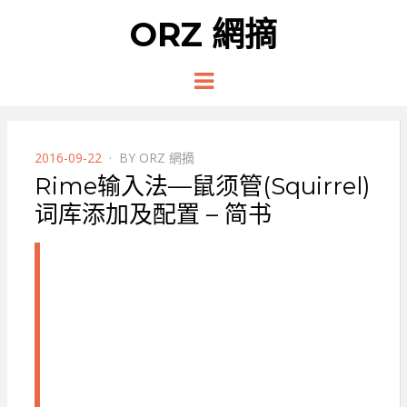
ORZ 網摘
Menu
POSTED
2016-09-22
BY
ORZ 網摘
ON
Rime输入法—鼠须管(Squirrel)
词库添加及配置 – 简书