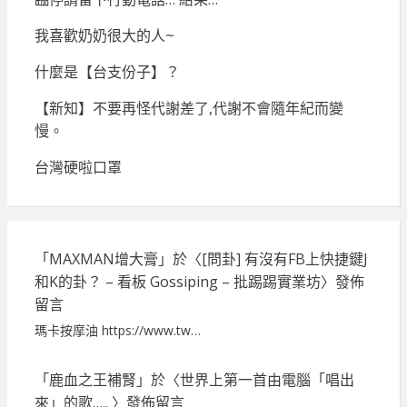
我喜歡奶奶很大的人~
什麼是【台支份子】？
【新知】不要再怪代謝差了,代謝不會隨年紀而變
慢。
台灣硬啦口罩
「
MAXMAN增大膏
」於〈
[問卦] 有沒有FB上快捷鍵J
和K的卦？ – 看板 Gossiping – 批踢踢實業坊
〉發佈
留言
瑪卡按摩油 https://www.tw…
「
鹿血之王補腎
」於〈
世界上第一首由電腦「唱出
來」的歌…..
〉發佈留言