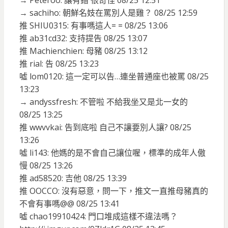
→ Peteroo: 讓有錯 很奇怪 08/25 12:51
→ sachiho: 朝鮮名妓在罵別人是雞？ 08/25 12:59
推 SHIU0315: 有事嗎這人= = 08/25 13:06
推 ab31cd32: 支持提告 08/25 13:07
推 Machienchien: 母豬 08/25 13:12
推 rial: 告 08/25 13:23
噓 lom0120: 這一定可以告…連坐普通座也被罵 08/25
13:23
→ andyssfresh: 不管啦 不給我坐又是北一女的
08/25 13:25
推 wwvvkai: 告到底啦 自己不讓要別人讓? 08/25
13:26
噓 li143: 他媽的是不會自己讓位喔，標準的成年人傲
慢 08/25 13:26
推 ad58520: 吉他 08/25 13:39
推 OOCCO: 沒有惡意，問一下，推文一直推母豬真的
不會有事嗎@@ 08/25 13:41
噓 chao19910424: 門口堆成這樣不違法嗎？