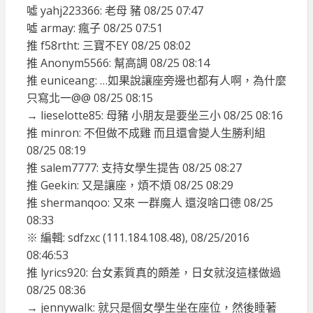
噓 yahj223366: 老母 豬 08/25 07:47
噓 armay: 瘋子 08/25 07:51
推 f58rtht: 三寶不EY 08/25 08:02
推 Anonym5566: 幫高調 08/25 08:14
推 euniceang: …如果說讓座旁邊也都有人啊，為什麼
只寫北一@@ 08/25 08:15
→ lieselotte85: 母豬 小朋友是要坐三小 08/25 08:16
推 minron: 不但做不成雞 而且還會變人生勝利組
08/25 08:19
推 salem7777: 支持女學生提告 08/25 08:27
推 Geekin: 又是讓座，煩不煩 08/25 08:29
推 shermanqoo: 又來 一群魔人 還沒啥口德 08/25
08:33
※ 編輯: sdfzxc (111.184.108.48), 08/25/2016
08:46:53
推 lyrics920: 台女素質真的頗差，日女就沒這樣做過
08/25 08:36
→ jennywalk: 就只是個女學生坐在座位，然後睡著