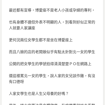
最近都有宣導，博愛座不是老人小孩或孕婦的專利，
也有身體不適但外表不明顯的人，別看到好似正常的
人就要人家讓座
更何況兩位女學生都不是坐在博愛座上
而且八娘的店的老闆娘似乎有點太針對北一女的學生
公開的把女學生的學號拍得清清楚楚ＰＯ在網路上
還這樣罵北一女的學生，說人家的女兒該作雞，有沒
有口德呀
人家女學生也是人生父母養的好嗎？