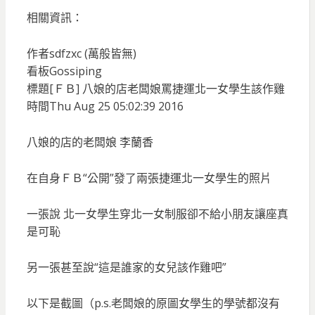
相關資訊：
作者sdfzxc (萬般皆無)
看板Gossiping
標題[ＦＢ] 八娘的店老闆娘罵捷運北一女學生該作雞
時間Thu Aug 25 05:02:39 2016
八娘的店的老闆娘 李蘭香
在自身ＦＢ“公開”發了兩張捷運北一女學生的照片
一張說 北一女學生穿北一女制服卻不給小朋友讓座真
是可恥
另一張甚至說“這是誰家的女兒該作雞吧”
以下是截圖（p.s.老闆娘的原圖女學生的學號都沒有