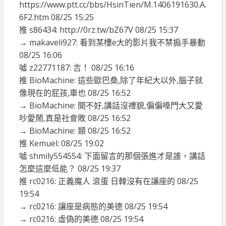
https://www.ptt.cc/bbs/HsinTien/M.1406191630.A.
6F2.htm 08/25 15:25
推 s86434: http://0rz.tw/bZ67V 08/25 15:37
→ makaveli927: 看到某樓e大的影片我不禁搧手暴動
08/25 16:06
噓 z22771187: 吉！ 08/25 16:16
推 BioMachine: 這些歐巴桑,除了年紀大以外,腦子就
像現在的屁孩,車也 08/25 16:52
→ BioMachine: 開不好,講話沒禮貌,偏偏嗓門大又愛
吵愛鬧,真是社會敗 08/25 16:52
→ BioMachine: 類 08/25 16:52
推 Kemuel: 08/25 19:02
噓 shmily554554: 下面留言的那個張進才是誰，講話
怎麼這麼低能？ 08/25 19:37
推 rc0216: 正義魔人 滾蛋 日韓沒有在讓座的 08/25
19:54
→ rc0216: 讓座是病態的美德 08/25 19:54
→ rc0216: 虛偽的美德 08/25 19:54