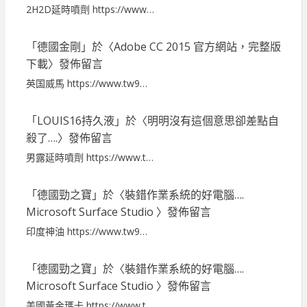
2H2D延時噴劑 https://www…
「
德國金剛
」於〈
Adobe CC 2015 官方網站，完整版
下載
〉發佈留言
英国威馬 https://www.tw9…
「
LOUIS16持久液
」於〈
明明沒有這個意思卻差點自
殺了….
〉發佈留言
男露延時噴劑 https://www.t…
「
德國勁之寶
」於〈
裝錯作業系統的好電腦….
Microsoft Surface Studio
〉發佈留言
印度神油 https://www.tw9…
「
德國勁之寶
」於〈
裝錯作業系統的好電腦….
Microsoft Surface Studio
〉發佈留言
美國黃金瑪卡 https://www.t…