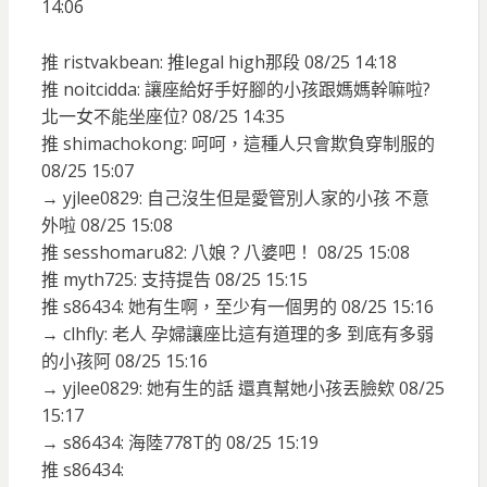
14:06
推 ristvakbean: 推legal high那段 08/25 14:18
推 noitcidda: 讓座給好手好腳的小孩跟媽媽幹嘛啦?
北一女不能坐座位? 08/25 14:35
推 shimachokong: 呵呵，這種人只會欺負穿制服的
08/25 15:07
→ yjlee0829: 自己沒生但是愛管別人家的小孩 不意
外啦 08/25 15:08
推 sesshomaru82: 八娘？八婆吧！ 08/25 15:08
推 myth725: 支持提告 08/25 15:15
推 s86434: 她有生啊，至少有一個男的 08/25 15:16
→ clhfly: 老人 孕婦讓座比這有道理的多 到底有多弱
的小孩阿 08/25 15:16
→ yjlee0829: 她有生的話 還真幫她小孩丟臉欸 08/25
15:17
→ s86434: 海陸778T的 08/25 15:19
推 s86434: