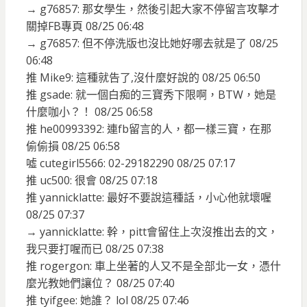
→ g76857: 那女學生，然後引起大家不停留言攻擊才
關掉FB專頁 08/25 06:48
→ g76857: 但不停洗版也沒比她好哪去就是了 08/25
06:48
推 Mike9: 這種就告了,沒什麼好說的 08/25 06:50
推 gsade: 就一個白痴的三寶秀下限啊，BTW，她是
什麼咖小？！ 08/25 06:58
推 he00993392: 連fb留言的人，都一樣三寶，在那
偷偷損 08/25 06:58
噓 cutegirl5566: 02-29182290 08/25 07:17
推 uc500: 很會 08/25 07:18
推 yannicklatte: 最好不要說這種話，小心他就壞喔
08/25 07:37
→ yannicklatte: 幹，pitt會留住上次沒推出去的文，
我只要打喔而已 08/25 07:38
推 rogergon: 車上坐著的人又不是全部北一女，憑什
麼光教她們讓位？ 08/25 07:40
推 tyifgee: 她誰？ lol 08/25 07:46