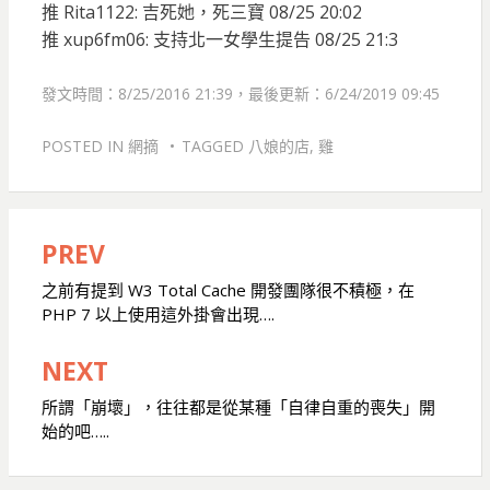
推 Rita1122: 吉死她，死三寶 08/25 20:02
推 xup6fm06: 支持北一女學生提告 08/25 21:3
發文時間：8/25/2016 21:39，最後更新：6/24/2019 09:45
POSTED IN
網摘
TAGGED
八娘的店
,
雞
PREV
文
章
之前有提到 W3 Total Cache 開發團隊很不積極，在
PHP 7 以上使用這外掛會出現….
導
覽
NEXT
所謂「崩壞」，往往都是從某種「自律自重的喪失」開
始的吧…..