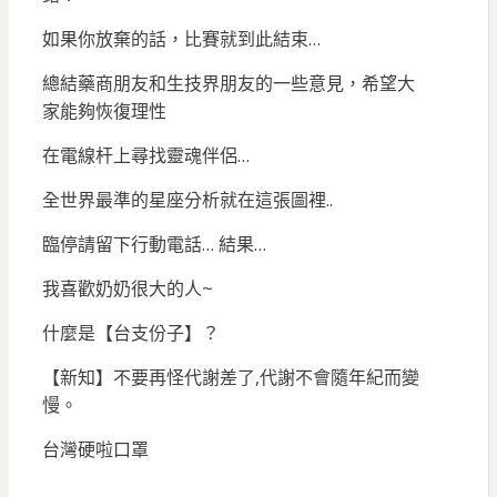
如果你放棄的話，比賽就到此結束…
總結藥商朋友和生技界朋友的一些意見，希望大
家能夠恢復理性
在電線杆上尋找靈魂伴侶…
全世界最準的星座分析就在這張圖裡..
臨停請留下行動電話… 結果…
我喜歡奶奶很大的人~
什麼是【台支份子】？
【新知】不要再怪代謝差了,代謝不會隨年紀而變
慢。
台灣硬啦口罩