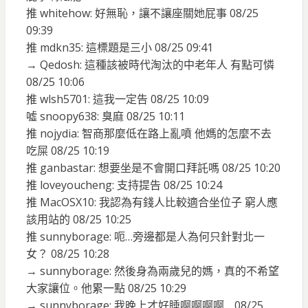
推 whitehow: 好無恥，讓不讓座關她屁事 08/25
09:39
推 mdkn35: 這標題是三小 08/25 09:41
→ Qedosh: 這種該被時代淘汰的中老年人 有點可憐
08/25 10:06
推 wlsh5701: 這我一定告 08/25 10:09
噓 snoopy638: 臭麻 08/25 10:11
推 nojydia: 智商那麼低在路上亂噴 他媽的怎麼不去
吃屎 08/25 10:19
推 ganbastar: 想要坐是不會開口拜託嗎 08/25 10:20
推 loveyoucheng: 支持提告 08/25 10:24
推 MacOSX10: 我認為有錢人比較適合坐位子 窮人應
該用站的 08/25 10:25
推 sunnyborage: 呃…旁邊都是人為何只針對北一
女？ 08/25 10:28
→ sunnyborage: 然後身為兩歲兒的媽，真的不希望
大家讓位。他累一點 08/25 10:29
→ sunnyborage: 我晚上才好睡啊啊啊啊… 08/25