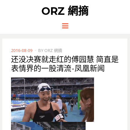
ORZ 網摘
Menu
POSTED
2016-08-09
BY
ORZ 網摘
ON
还没决赛就走红的傅园慧 简直是
表情界的一股清流-凤凰新闻