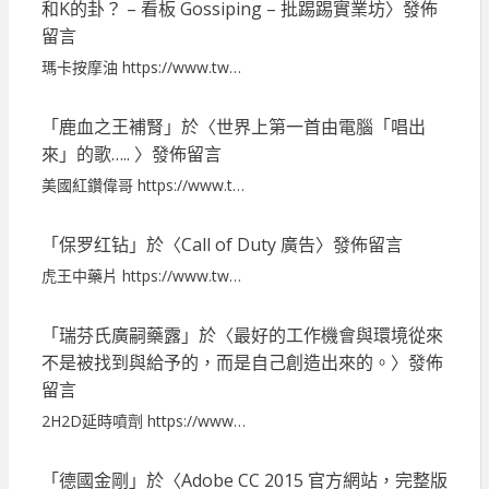
和K的卦？ – 看板 Gossiping – 批踢踢實業坊
〉發佈
留言
瑪卡按摩油 https://www.tw…
「
鹿血之王補腎
」於〈
世界上第一首由電腦「唱出
來」的歌…..
〉發佈留言
美國紅鑽偉哥 https://www.t…
「
保罗红钻
」於〈
Call of Duty 廣告
〉發佈留言
虎王中藥片 https://www.tw…
「
瑞芬氏廣嗣藥露
」於〈
最好的工作機會與環境從來
不是被找到與給予的，而是自己創造出來的。
〉發佈
留言
2H2D延時噴劑 https://www…
「
德國金剛
」於〈
Adobe CC 2015 官方網站，完整版