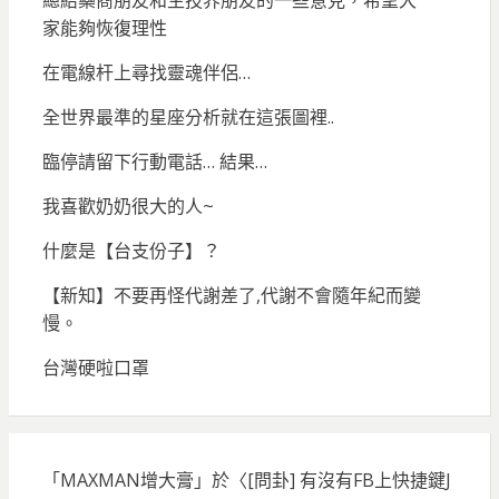
家能夠恢復理性
在電線杆上尋找靈魂伴侶…
全世界最準的星座分析就在這張圖裡..
臨停請留下行動電話… 結果…
我喜歡奶奶很大的人~
什麼是【台支份子】？
【新知】不要再怪代謝差了,代謝不會隨年紀而變
慢。
台灣硬啦口罩
「
MAXMAN增大膏
」於〈
[問卦] 有沒有FB上快捷鍵J