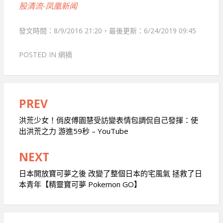
股清流-凤凰新闻
發文時間：8/9/2016 21:20，最後更新：6/24/2019 09:45
POSTED IN
網摘
PREV
文
章
洪荒少女！俏皮傅園慧受訪變表情包調侃自己發揮：使
出洪荒之力 游進59秒 – YouTube
導
覽
NEXT
日本開放寶可夢之後 改變了整個日本的宅風氣 拯救了日
本青年【精靈寶可夢 Pokemon GO】