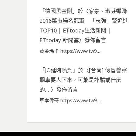
「
德國黑金剛
」於〈
家豪、淑芬蟬聯
2016菜市場名冠軍 「志強」緊追進
TOP10 | ETtoday生活新聞 |
ETtoday 新聞雲
〉發佈留言
黃金瑪卡 https://www.tw9…
「
JO延時噴劑
」於〈
[台南] 假冒警察
攔車要人下來，可能是詐騙或什麼
的…
〉發佈留言
草本偉哥 https://www.tw9…