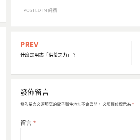
POSTED IN
網摘
PREV
文
什麼是用盡「洪荒之力」？
章
導
覽
發佈留言
發佈留言必須填寫的電子郵件地址不會公開。
必填欄位標示為
*
留言
*