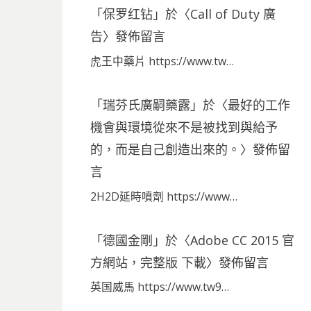
「
保罗红钻
」於〈
Call of Duty 廣
告
〉發佈留言
虎王中藥片 https://www.tw…
「
瑞芬氏廣嗣藥露
」於〈
最好的工作
機會與環境從來不是被找到與給予
的，而是自己創造出來的。
〉發佈留
言
2H2D延時噴劑 https://www…
「
德國金剛
」於〈
Adobe CC 2015 官
方網站，完整版 下載
〉發佈留言
英国威馬 https://www.tw9…