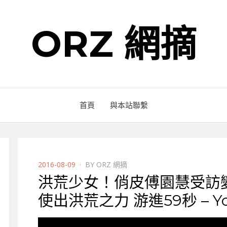
ORZ 網摘
首頁
與本站聯繫
POSTED
2016-08-09
BY
ORZ 網摘
ON
洪荒少女！俏皮傅園慧受訪
使出洪荒之力 游進59秒 – Yo