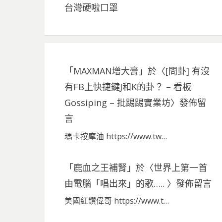
台灣硬啦口罩
「
MAXMAN增大膏
」於〈
[問卦] 有沒
有FB上快捷鍵J和K的卦？ – 看板
Gossiping – 批踢踢實業坊
〉發佈留
言
瑪卡按摩油 https://www.tw…
「
鹿血之王補腎
」於〈
世界上第一首
由電腦「唱出來」的歌…..
〉發佈留言
美國紅鑽偉哥 https://www.t…