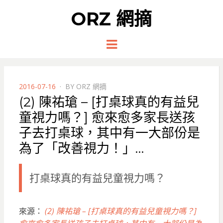
ORZ 網摘
Menu
POSTED
2016-07-16
BY
ORZ 網摘
ON
(2) 陳祐瑲 – [打桌球真的有益兒
童視力嗎？] 愈來愈多家長送孩
子去打桌球，其中有一大部份是
為了「改善視力！」…
打桌球真的有益兒童視力嗎？
來源：
(2) 陳祐瑲 – [打桌球真的有益兒童視力嗎？]