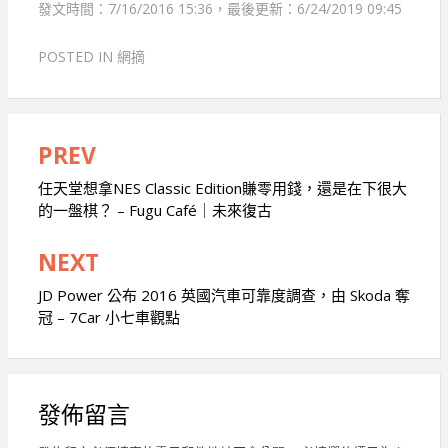
發文時間：7/16/2016 15:36，最後更新：6/24/2019 09:45
POSTED IN
網摘
PREV
文
章
任天堂想拿NES Classic Edition賺零用錢，還是在下很大
的一盤棋？ – Fugu Café｜未來復古
導
覽
NEXT
JD Power 公布 2016 英國汽車可靠度調查，由 Skoda 奪
冠 – 7Car 小七車觀點
發佈留言