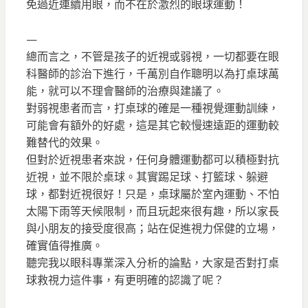
免過近連續用眼，而不在於激烈的眼球運動！
—
總而言之，不管是孩子的近視或弱視，一切都要在眼
科醫師的診治下進行，千萬別自作聰明以為打桌球萬
能，就可以不理會醫師的治療與建議了。
對弱視患者而言，打桌球的確是一種視覺運動訓練，
可能會有額外的好處，這是其它較慢速遠距的運動較
難替代的效果。
但對於近視患者來說，任何身體運動都可以積極對抗
近視，並不限於桌球。其實踢足球、打籃球、躲避
球，都對近視很好！只是，桌球屬於室內運動、不怕
太陽下雨等天候限制，而且玩起來很有趣，所以家長
與小朋友的接受度很高；站在促進視力保健的立場，
確實值得推廣。
聽完我以眼科專業深入分析的論點，大家是否對打桌
球救視力這件事，有更明確的認識了呢？