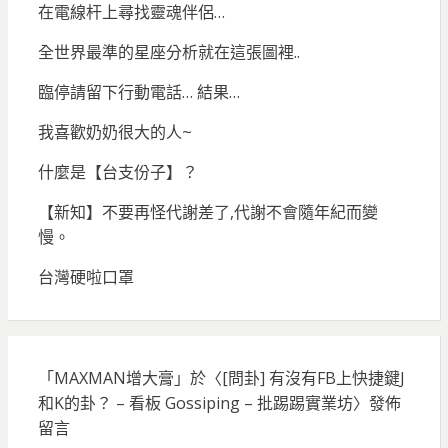
在電線杆上尋找靈魂伴侶…
全世界最準的星座分析就在這張圖裡..
臨停請留下行動電話… 結果…
我喜歡奶奶很大的人~
什麼是【台支份子】？
【新知】不要再怪代謝差了,代謝不會隨年紀而變
慢。
台灣硬啦口罩
「
MAXMAN增大膏
」於〈
[問卦] 有沒有FB上快捷鍵J
和K的卦？ – 看板 Gossiping – 批踢踢實業坊
〉發佈
留言