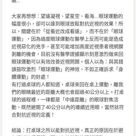
嘛…
大家再想想：望遠凝視、望星空、看海… 眼球運動的
幅度很小，卻可以達到眼球放鬆對抗近視的效果！所
以，關鍵在於「從看近改成看遠」，而不在於「眼球
運動」，因為過度眼球運動在醫學上反而可能是造成
近視惡化的兇手，甚至可能增加高度近視患者視網膜
剝離的機會，目前沒有醫學證據顯示刻意激烈做來回
眼球運動可以有效改善近視問題。個人以為：與其錯
誤鼓吹激烈「眼球運動」的神效，不如正確訴求「身
體運動」的好處！
有打過桌球的人都知道，桌球來回在桌上運動，離我
們的眼睛最近的距離大概也會超過40公分以上。打桌
球的過程裡，一律都是「中遠距離」的眼球對焦活
動，既然避開了40公分以內的連續近用眼，當然就符
合對抗近視的定義！
結論：打桌球之所以能對抗近視，真正的原因在於避