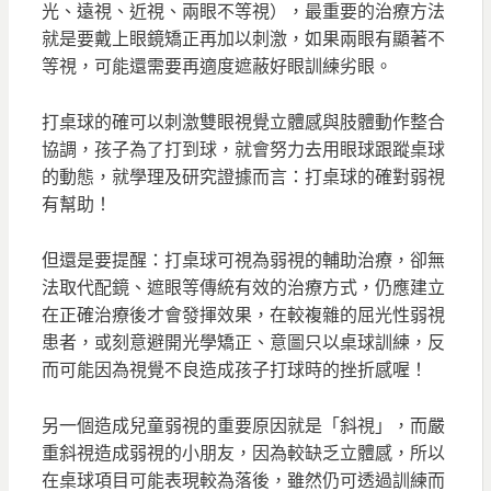
光、遠視、近視、兩眼不等視），最重要的治療方法
就是要戴上眼鏡矯正再加以刺激，如果兩眼有顯著不
等視，可能還需要再適度遮蔽好眼訓練劣眼。
打桌球的確可以刺激雙眼視覺立體感與肢體動作整合
協調，孩子為了打到球，就會努力去用眼球跟蹤桌球
的動態，就學理及研究證據而言：打桌球的確對弱視
有幫助！
但還是要提醒：打桌球可視為弱視的輔助治療，卻無
法取代配鏡、遮眼等傳統有效的治療方式，仍應建立
在正確治療後才會發揮效果，在較複雜的屈光性弱視
患者，或刻意避開光學矯正、意圖只以桌球訓練，反
而可能因為視覺不良造成孩子打球時的挫折感喔！
另一個造成兒童弱視的重要原因就是「斜視」，而嚴
重斜視造成弱視的小朋友，因為較缺乏立體感，所以
在桌球項目可能表現較為落後，雖然仍可透過訓練而