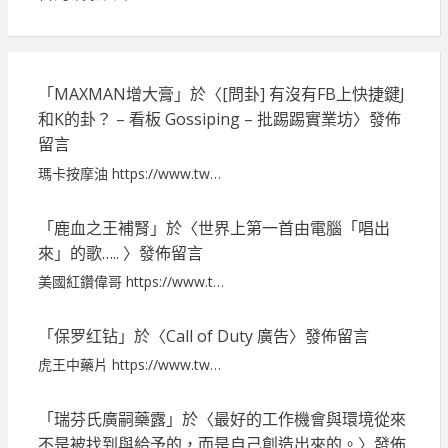
「
MAXMAN增大膏
」於〈
[問卦] 有沒有FB上快捷鍵J
和K的卦？ – 看板 Gossiping – 批踢踢實業坊
〉發佈
留言
瑪卡按摩油 https://www.tw…
「
鹿血之王補腎
」於〈
世界上第一首由電腦「唱出
來」的歌…..
〉發佈留言
美國紅鑽偉哥 https://www.t…
「
保罗红钻
」於〈
Call of Duty 廣告
〉發佈留言
虎王中藥片 https://www.tw…
「
瑞芬氏廣嗣藥露
」於〈
最好的工作機會與環境從來
不是被找到與給予的，而是自己創造出來的。
〉發佈