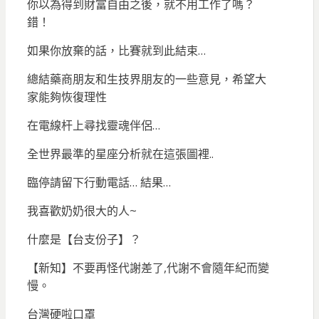
你以為得到財富自由之後，就不用工作了嗎？
錯！
如果你放棄的話，比賽就到此結束…
總結藥商朋友和生技界朋友的一些意見，希望大
家能夠恢復理性
在電線杆上尋找靈魂伴侶…
全世界最準的星座分析就在這張圖裡..
臨停請留下行動電話… 結果…
我喜歡奶奶很大的人~
什麼是【台支份子】？
【新知】不要再怪代謝差了,代謝不會隨年紀而變
慢。
台灣硬啦口罩