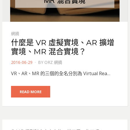
網摘
什麼是 VR 虛擬實境、AR 擴增
實境、MR 混合實境？
POSTED
2016-06-29
BY
ORZ 網摘
ON
VR、AR、MR 的三個的全名分別為 Virtual Rea…
READ MORE