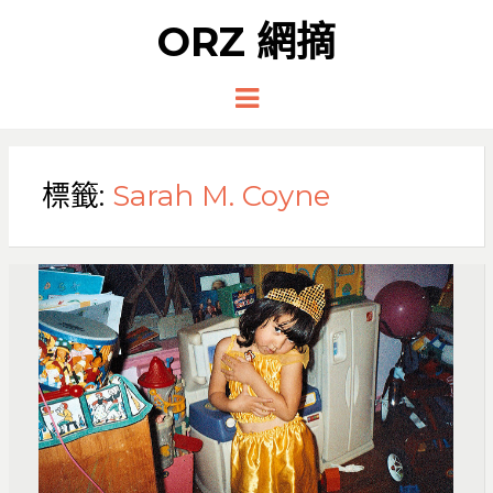
ORZ 網摘
Menu
標籤:
Sarah M. Coyne