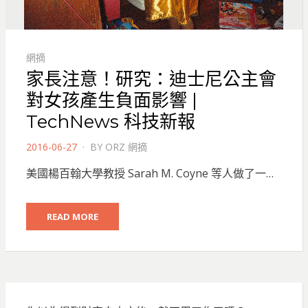
網摘
家長注意！研究：迪士尼公主會
對女孩產生負面影響 |
TechNews 科技新報
POSTED
2016-06-27
BY
ORZ 網摘
ON
美國楊百翰大學教授 Sarah M. Coyne 等人做了一…
READ MORE