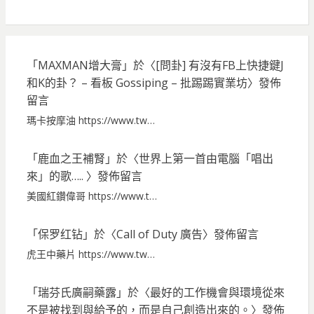
「
MAXMAN增大膏
」於〈
[問卦] 有沒有FB上快捷鍵J
和K的卦？ – 看板 Gossiping – 批踢踢實業坊
〉發佈
留言
瑪卡按摩油 https://www.tw…
「
鹿血之王補腎
」於〈
世界上第一首由電腦「唱出
來」的歌…..
〉發佈留言
美國紅鑽偉哥 https://www.t…
「
保罗红钻
」於〈
Call of Duty 廣告
〉發佈留言
虎王中藥片 https://www.tw…
「
瑞芬氏廣嗣藥露
」於〈
最好的工作機會與環境從來
不是被找到與給予的，而是自己創造出來的。
〉發佈