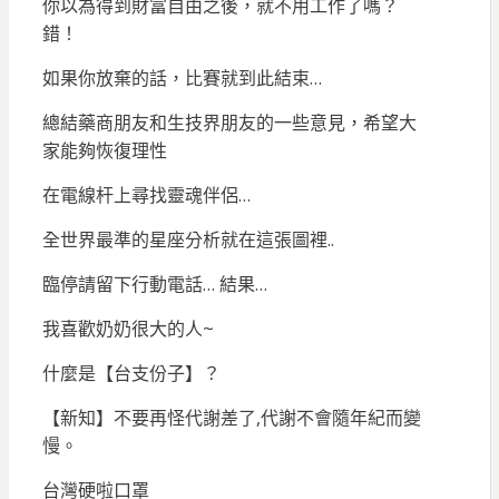
你以為得到財富自由之後，就不用工作了嗎？
錯！
如果你放棄的話，比賽就到此結束…
總結藥商朋友和生技界朋友的一些意見，希望大
家能夠恢復理性
在電線杆上尋找靈魂伴侶…
全世界最準的星座分析就在這張圖裡..
臨停請留下行動電話… 結果…
我喜歡奶奶很大的人~
什麼是【台支份子】？
【新知】不要再怪代謝差了,代謝不會隨年紀而變
慢。
台灣硬啦口罩