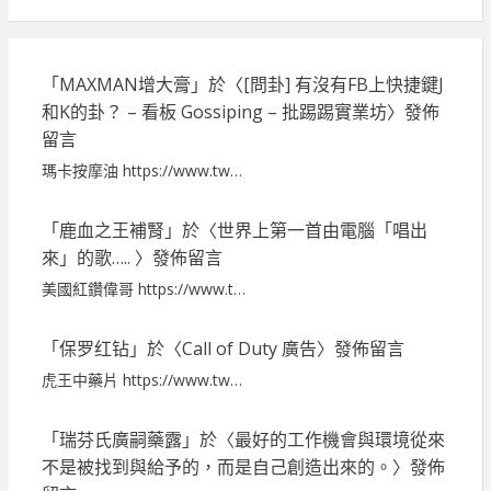
「
MAXMAN增大膏
」於〈
[問卦] 有沒有FB上快捷鍵J
和K的卦？ – 看板 Gossiping – 批踢踢實業坊
〉發佈
留言
瑪卡按摩油 https://www.tw…
「
鹿血之王補腎
」於〈
世界上第一首由電腦「唱出
來」的歌…..
〉發佈留言
美國紅鑽偉哥 https://www.t…
「
保罗红钻
」於〈
Call of Duty 廣告
〉發佈留言
虎王中藥片 https://www.tw…
「
瑞芬氏廣嗣藥露
」於〈
最好的工作機會與環境從來
不是被找到與給予的，而是自己創造出來的。
〉發佈