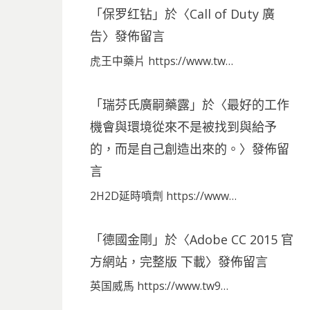
「
保罗红钻
」於〈
Call of Duty 廣
告
〉發佈留言
虎王中藥片 https://www.tw…
「
瑞芬氏廣嗣藥露
」於〈
最好的工作
機會與環境從來不是被找到與給予
的，而是自己創造出來的。
〉發佈留
言
2H2D延時噴劑 https://www…
「
德國金剛
」於〈
Adobe CC 2015 官
方網站，完整版 下載
〉發佈留言
英国威馬 https://www.tw9…