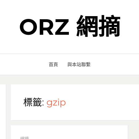
ORZ 網摘
首頁
與本站聯繫
標籤:
gzip
網摘