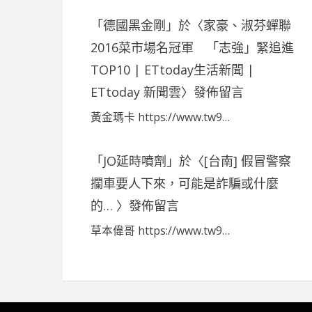
「
德國黑金剛
」於〈
家豪、淑芬蟬聯
2016菜市場名冠軍 「志強」緊追進
TOP10 | ETtoday生活新聞 |
ETtoday 新聞雲
〉發佈留言
黃金瑪卡 https://www.tw9…
「
JO延時噴劑
」於〈
[台南] 假冒警察
攔車要人下來，可能是詐騙或什麼
的…
〉發佈留言
草本偉哥 https://www.tw9…