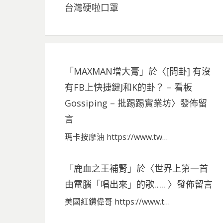
台灣硬啦口罩
「
MAXMAN增大膏
」於〈
[問卦] 有沒
有FB上快捷鍵J和K的卦？ – 看板
Gossiping – 批踢踢實業坊
〉發佈留
言
瑪卡按摩油 https://www.tw…
「
鹿血之王補腎
」於〈
世界上第一首
由電腦「唱出來」的歌…..
〉發佈留言
美國紅鑽偉哥 https://www.t…