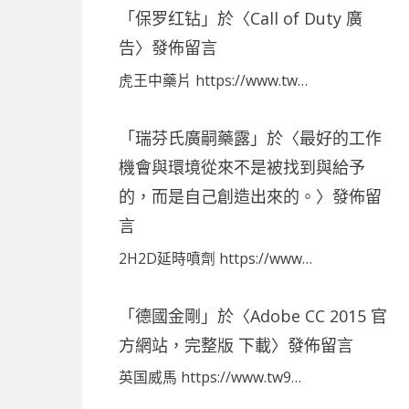
「
保罗红钻
」於〈
Call of Duty 廣
告
〉發佈留言
虎王中藥片 https://www.tw…
「
瑞芬氏廣嗣藥露
」於〈
最好的工作
機會與環境從來不是被找到與給予
的，而是自己創造出來的。
〉發佈留
言
2H2D延時噴劑 https://www…
「
德國金剛
」於〈
Adobe CC 2015 官
方網站，完整版 下載
〉發佈留言
英国威馬 https://www.tw9…