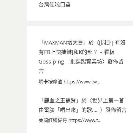
台灣硬啦口罩
「
MAXMAN增大膏
」於〈
[問卦] 有沒
有FB上快捷鍵J和K的卦？ – 看板
Gossiping – 批踢踢實業坊
〉發佈留
言
瑪卡按摩油 https://www.tw…
「
鹿血之王補腎
」於〈
世界上第一首
由電腦「唱出來」的歌…..
〉發佈留言
美國紅鑽偉哥 https://www.t…