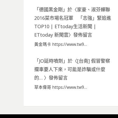
「
德國黑金剛
」於〈
家豪、淑芬蟬聯
2016菜市場名冠軍 「志強」緊追進
TOP10 | ETtoday生活新聞 |
ETtoday 新聞雲
〉發佈留言
黃金瑪卡 https://www.tw9…
「
JO延時噴劑
」於〈
[台南] 假冒警察
攔車要人下來，可能是詐騙或什麼
的…
〉發佈留言
草本偉哥 https://www.tw9…