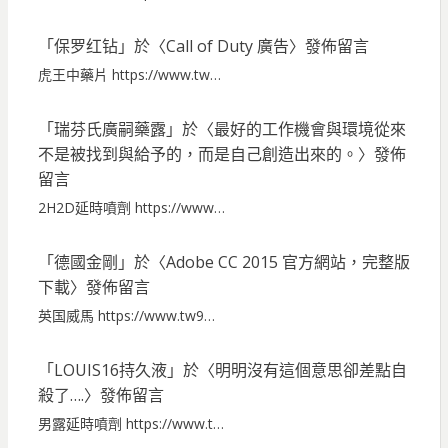
「
保罗红钻
」於〈
Call of Duty 廣告
〉發佈留言
虎王中藥片 https://www.tw…
「
瑞芬氏廣嗣藥露
」於〈
最好的工作機會與環境從來
不是被找到與給予的，而是自己創造出來的。
〉發佈
留言
2H2D延時噴劑 https://www…
「
德國金剛
」於〈
Adobe CC 2015 官方網站，完整版
下載
〉發佈留言
英国威馬 https://www.tw9…
「
LOUIS16持久液
」於〈
明明沒有這個意思卻差點自
殺了….
〉發佈留言
男露延時噴劑 https://www.t…