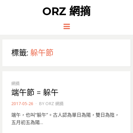
ORZ 網摘
Menu
標籤:
躲午節
網摘
端午節 = 躲午
POSTED
2017-05-26
BY
ORZ 網摘
ON
端午，也叫“躲午”。古人認為單日為陽，雙日為陰，
五月初五為陽…