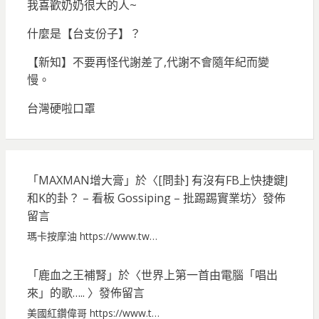
我喜歡奶奶很大的人~
什麼是【台支份子】？
【新知】不要再怪代謝差了,代謝不會隨年紀而變
慢。
台灣硬啦口罩
「
MAXMAN增大膏
」於〈
[問卦] 有沒有FB上快捷鍵J
和K的卦？ – 看板 Gossiping – 批踢踢實業坊
〉發佈
留言
瑪卡按摩油 https://www.tw…
「
鹿血之王補腎
」於〈
世界上第一首由電腦「唱出
來」的歌…..
〉發佈留言
美國紅鑽偉哥 https://www.t…