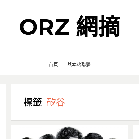
ORZ 網摘
首頁
與本站聯繫
標籤:
矽谷