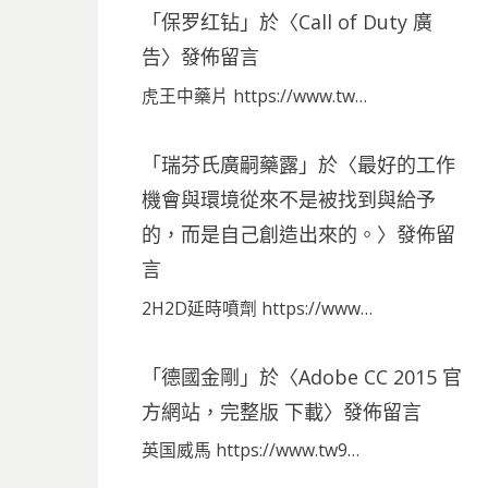
「
保罗红钻
」於〈
Call of Duty 廣
告
〉發佈留言
虎王中藥片 https://www.tw…
「
瑞芬氏廣嗣藥露
」於〈
最好的工作
機會與環境從來不是被找到與給予
的，而是自己創造出來的。
〉發佈留
言
2H2D延時噴劑 https://www…
「
德國金剛
」於〈
Adobe CC 2015 官
方網站，完整版 下載
〉發佈留言
英国威馬 https://www.tw9…