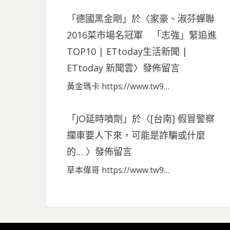
「
德國黑金剛
」於〈
家豪、淑芬蟬聯
2016菜市場名冠軍 「志強」緊追進
TOP10 | ETtoday生活新聞 |
ETtoday 新聞雲
〉發佈留言
黃金瑪卡 https://www.tw9…
「
JO延時噴劑
」於〈
[台南] 假冒警察
攔車要人下來，可能是詐騙或什麼
的…
〉發佈留言
草本偉哥 https://www.tw9…