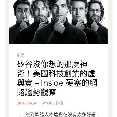
網摘
矽谷沒你想的那麼神
奇！美國科技創業的虛
與實 – Inside 硬塞的網
路趨勢觀察
POSTED
2016-06-24
BY
ORZ 網摘
ON
…….說到軟體人才這實在沒有太多好講…