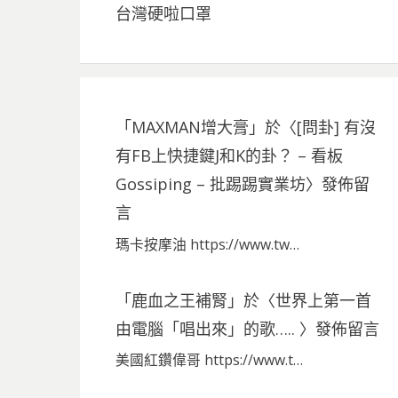
台灣硬啦口罩
「
MAXMAN增大膏
」於〈
[問卦] 有沒
有FB上快捷鍵J和K的卦？ – 看板
Gossiping – 批踢踢實業坊
〉發佈留
言
瑪卡按摩油 https://www.tw…
「
鹿血之王補腎
」於〈
世界上第一首
由電腦「唱出來」的歌…..
〉發佈留言
美國紅鑽偉哥 https://www.t…