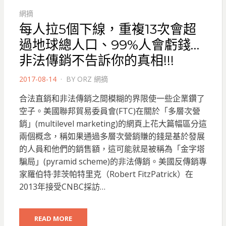
網摘
每人拉5個下線，重複13次會超
過地球總人口、99%人會虧錢…
非法傳銷不告訴你的真相!!!
POSTED
2017-08-14
BY
ORZ 網摘
ON
合法直銷和非法傳銷之間模糊的界限使一些企業鑽了
空子。美國聯邦貿易委員會(FTC)在關於「多層次營
銷」(multilevel marketing)的網頁上花大篇幅區分這
兩個概念，稱如果通過多層次營銷賺的錢是基於發展
的人員和他們的銷售額，這可能就是被稱為「金字塔
騙局」(pyramid scheme)的非法傳銷。美國反傳銷專
家羅伯特·菲茨帕特里克（Robert FitzPatrick）在
2013年接受CNBC採訪…
READ MORE