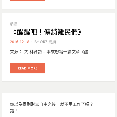
網摘
《醒醒吧！傳銷難民們》
POSTED
2016-12-18
BY
ORZ 網摘
ON
來源： (2) 林育詩 – 本來想寫一篇文章《醒…
READ MORE
你以為得到財富自由之後，就不用工作了嗎？
錯！