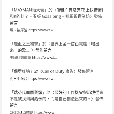
「
MAXMAN增大膏
」於〈
[問卦] 有沒有FB上快捷鍵J
和K的卦？ – 看板 Gossiping – 批踢踢實業坊
〉發佈
留言
瑪卡按摩油 https://www.tw…
「
鹿血之王補腎
」於〈
世界上第一首由電腦「唱出
來」的歌…..
〉發佈留言
美國紅鑽偉哥 https://www.t…
「
保罗红钻
」於〈
Call of Duty 廣告
〉發佈留言
虎王中藥片 https://www.tw…
「
瑞芬氏廣嗣藥露
」於〈
最好的工作機會與環境從來
不是被找到與給予的，而是自己創造出來的。
〉發佈
留言
2H2D延時噴劑 https://www…