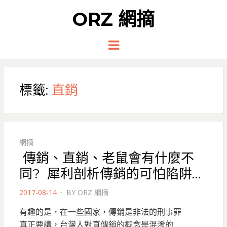
ORZ 網摘
Menu
標籤:
直銷
網摘
傳銷、直銷、老鼠會有什麼不
同? 犀利剖析傳銷的可怕陷阱…
POSTED
2017-08-14
BY
ORZ 網摘
ON
有趣的是，在一些國家，傳銷是非法的刑事罪
真正要講，台灣人對直傳銷的概念是混淆的