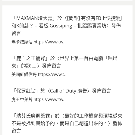
「
MAXMAN增大膏
」於〈
[問卦] 有沒有FB上快捷鍵J
和K的卦？ – 看板 Gossiping – 批踢踢實業坊
〉發佈
留言
瑪卡按摩油 https://www.tw…
「
鹿血之王補腎
」於〈
世界上第一首由電腦「唱出
來」的歌…..
〉發佈留言
美國紅鑽偉哥 https://www.t…
「
保罗红钻
」於〈
Call of Duty 廣告
〉發佈留言
虎王中藥片 https://www.tw…
「
瑞芬氏廣嗣藥露
」於〈
最好的工作機會與環境從來
不是被找到與給予的，而是自己創造出來的。
〉發佈
留言