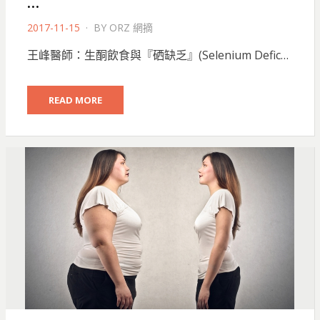
…
POSTED
2017-11-15
BY
ORZ 網摘
ON
王峰醫師：生酮飲食與『硒缺乏』(Selenium Defic…
READ MORE