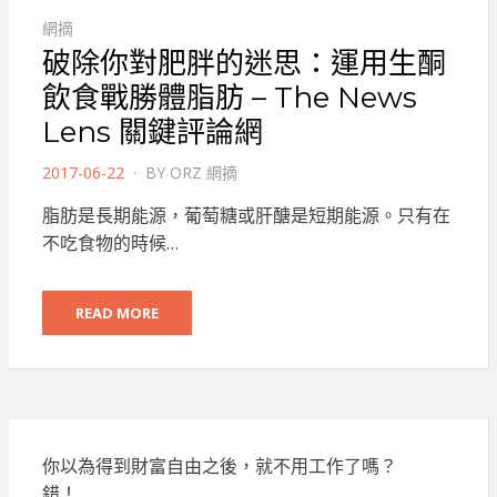
網摘
破除你對肥胖的迷思：運用生酮
飲食戰勝體脂肪 – The News
Lens 關鍵評論網
POSTED
2017-06-22
BY
ORZ 網摘
ON
脂肪是長期能源，葡萄糖或肝醣是短期能源。只有在
不吃食物的時候…
READ MORE
你以為得到財富自由之後，就不用工作了嗎？
錯！