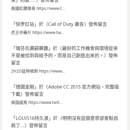
來」的歌…..
〉發佈留言
美國紅鑽偉哥 https://www.t…
「
保罗红钻
」於〈
Call of Duty 廣告
〉發佈留言
虎王中藥片 https://www.tw…
「
瑞芬氏廣嗣藥露
」於〈
最好的工作機會與環境從來
不是被找到與給予的，而是自己創造出來的。
〉發佈
留言
2H2D延時噴劑 https://www…
「
德國金剛
」於〈
Adobe CC 2015 官方網站，完整版
下載
〉發佈留言
英国威馬 https://www.tw9…
「
LOUIS16持久液
」於〈
明明沒有這個意思卻差點自
殺了….
〉發佈留言