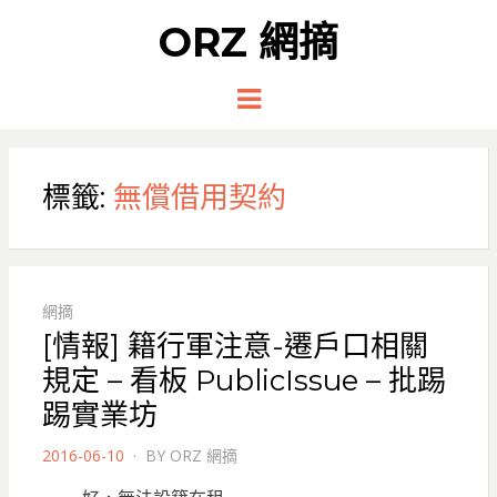
ORZ 網摘
Menu
標籤:
無償借用契約
網摘
[情報] 籍行軍注意-遷戶口相關
規定 – 看板 PublicIssue – 批踢
踢實業坊
POSTED
2016-06-10
BY
ORZ 網摘
ON