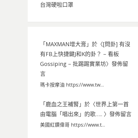
台灣硬啦口罩
「
MAXMAN增大膏
」於〈
[問卦] 有沒
有FB上快捷鍵J和K的卦？ – 看板
Gossiping – 批踢踢實業坊
〉發佈留
言
瑪卡按摩油 https://www.tw…
「
鹿血之王補腎
」於〈
世界上第一首
由電腦「唱出來」的歌…..
〉發佈留言
美國紅鑽偉哥 https://www.t…