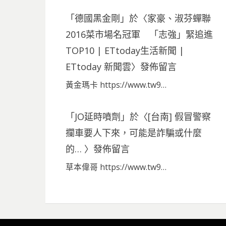
「
德國黑金剛
」於〈
家豪、淑芬蟬聯
2016菜市場名冠軍 「志強」緊追進
TOP10 | ETtoday生活新聞 |
ETtoday 新聞雲
〉發佈留言
黃金瑪卡 https://www.tw9…
「
JO延時噴劑
」於〈
[台南] 假冒警察
攔車要人下來，可能是詐騙或什麼
的…
〉發佈留言
草本偉哥 https://www.tw9…