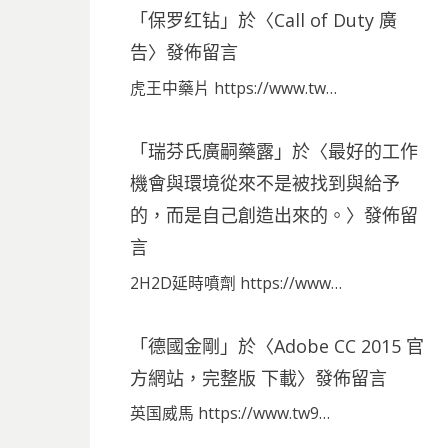
「
保罗红钻
」於〈
Call of Duty 廣
告
〉發佈留言
虎王中藥片 https://www.tw…
「
瑞芬氏廣嗣藥露
」於〈
最好的工作
機會與環境從來不是被找到與給予
的，而是自己創造出來的。
〉發佈留
言
2H2D延時噴劑 https://www…
「
德國金剛
」於〈
Adobe CC 2015 官
方網站，完整版 下載
〉發佈留言
英国威馬 https://www.tw9…