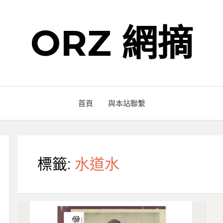
ORZ 網摘
首頁
與本站聯繫
標籤:
水道水