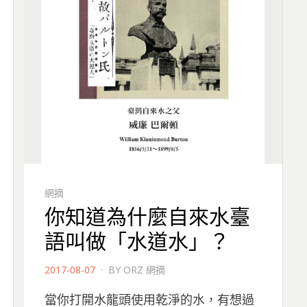
網摘
你知道為什麼自來水臺
語叫做「水道水」？
POSTED
2017-08-07
BY
ORZ 網摘
ON
當你打開水龍頭使用乾淨的水，有想過