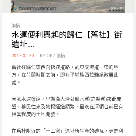
網摘
水運便利興起的歸仁【舊社】街
遺址….
POSTED
2017-05-30
BY
ORZ 網摘
ON
舊社在歸仁東西向快速道路，武東交流道一帶的地
方，在荷蘭時期之前，即有平埔族西拉雅系散居此
處。
因著水運發達，早期漢人沿著鹽水溪(許縣溪)來此開
墾，移民往來及物資運送頻繁，最晚在清領台前已有
相當程度的土地開發。
在舊社附近的「十三窯」遺址所生產的磚瓦，更是利