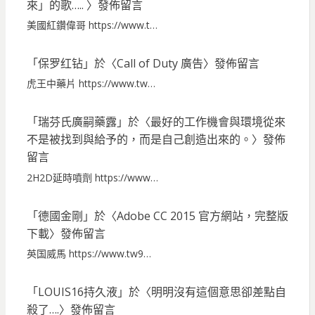
來」的歌…..
〉發佈留言
美國紅鑽偉哥 https://www.t…
「
保罗红钻
」於〈
Call of Duty 廣告
〉發佈留言
虎王中藥片 https://www.tw…
「
瑞芬氏廣嗣藥露
」於〈
最好的工作機會與環境從來
不是被找到與給予的，而是自己創造出來的。
〉發佈
留言
2H2D延時噴劑 https://www…
「
德國金剛
」於〈
Adobe CC 2015 官方網站，完整版
下載
〉發佈留言
英国威馬 https://www.tw9…
「
LOUIS16持久液
」於〈
明明沒有這個意思卻差點自
殺了….
〉發佈留言