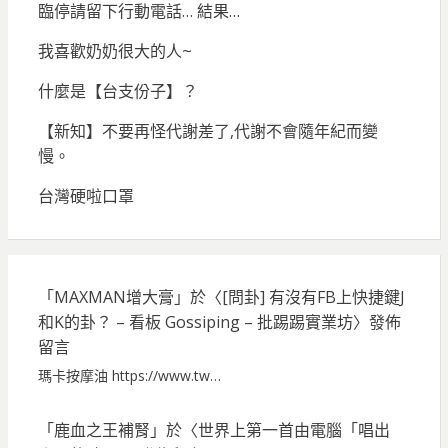
臨停請留下行動電話… 結果…
我喜歡奶奶很大的人~
什麼是【台支份子】？
【新知】不要再怪代謝差了,代謝不會隨年紀而變
慢。
台灣硬啦口罩
「
MAXMAN增大膏
」於〈
[問卦] 有沒有FB上快捷鍵J
和K的卦？ – 看板 Gossiping – 批踢踢實業坊
〉發佈
留言
瑪卡按摩油 https://www.tw…
「
鹿血之王補腎
」於〈
世界上第一首由電腦「唱出