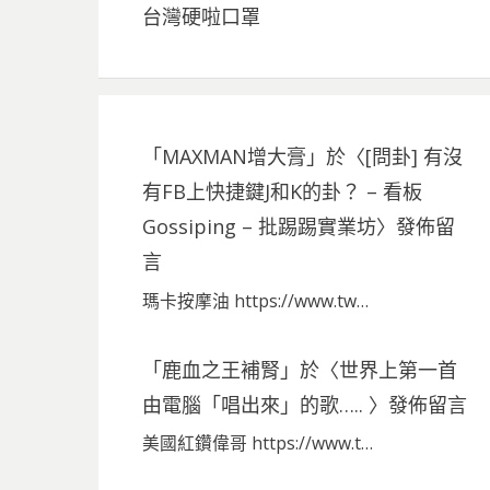
台灣硬啦口罩
「
MAXMAN增大膏
」於〈
[問卦] 有沒
有FB上快捷鍵J和K的卦？ – 看板
Gossiping – 批踢踢實業坊
〉發佈留
言
瑪卡按摩油 https://www.tw…
「
鹿血之王補腎
」於〈
世界上第一首
由電腦「唱出來」的歌…..
〉發佈留言
美國紅鑽偉哥 https://www.t…