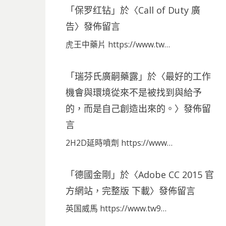
「
保罗红钻
」於〈
Call of Duty 廣
告
〉發佈留言
虎王中藥片 https://www.tw…
「
瑞芬氏廣嗣藥露
」於〈
最好的工作
機會與環境從來不是被找到與給予
的，而是自己創造出來的。
〉發佈留
言
2H2D延時噴劑 https://www…
「
德國金剛
」於〈
Adobe CC 2015 官
方網站，完整版 下載
〉發佈留言
英国威馬 https://www.tw9…