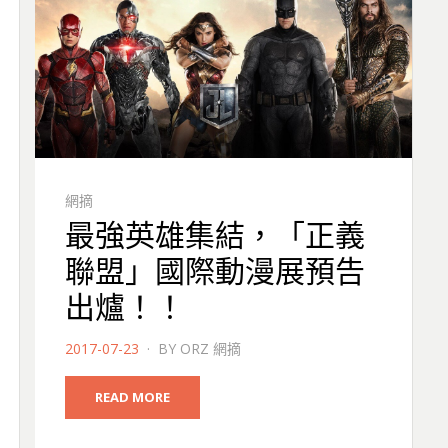
網摘
最強英雄集結，「正義
聯盟」國際動漫展預告
出爐！！
POSTED
2017-07-23
BY
ORZ 網摘
ON
READ MORE