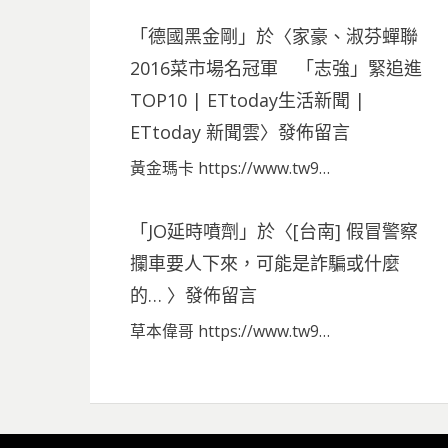
「
德國黑金剛
」於〈
家豪、淑芬蟬聯
2016菜市場名冠軍 「志強」緊追進
TOP10 | ETtoday生活新聞 |
ETtoday 新聞雲
〉發佈留言
黃金瑪卡 https://www.tw9…
「
JO延時噴劑
」於〈
[台南] 假冒警察
攔車要人下來，可能是詐騙或什麼
的…
〉發佈留言
草本偉哥 https://www.tw9…