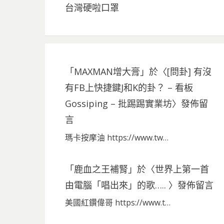
台灣硬啦口罩
「
MAXMAN增大膏
」於〈
[問卦] 有沒
有FB上快捷鍵J和K的卦？ – 看板
Gossiping – 批踢踢實業坊
〉發佈留
言
瑪卡按摩油 https://www.tw…
「
鹿血之王補腎
」於〈
世界上第一首
由電腦「唱出來」的歌…..
〉發佈留言
美國紅鑽偉哥 https://www.t…