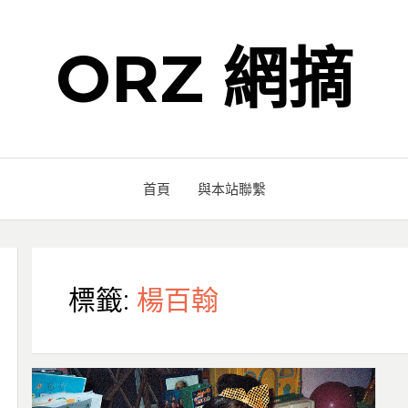
ORZ 網摘
首頁
與本站聯繫
標籤:
楊百翰