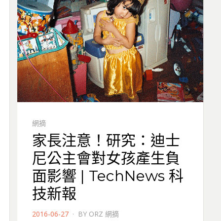
網摘
家長注意！研究：迪士
尼公主會對女孩產生負
面影響 | TechNews 科
技新報
POSTED
2016-06-27
BY
ORZ 網摘