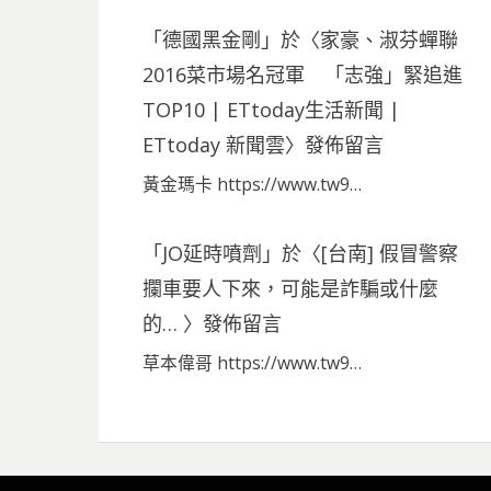
「
德國黑金剛
」於〈
家豪、淑芬蟬聯
2016菜市場名冠軍 「志強」緊追進
TOP10 | ETtoday生活新聞 |
ETtoday 新聞雲
〉發佈留言
黃金瑪卡 https://www.tw9…
「
JO延時噴劑
」於〈
[台南] 假冒警察
攔車要人下來，可能是詐騙或什麼
的…
〉發佈留言
草本偉哥 https://www.tw9…