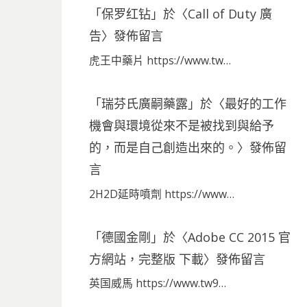
「
保罗红钻
」於〈
Call of Duty 廣
告
〉發佈留言
虎王中藥片 https://www.tw…
「
瑞芬氏廣嗣藥露
」於〈
最好的工作
機會與環境從來不是被找到與給予
的，而是自己創造出來的。
〉發佈留
言
2H2D延時噴劑 https://www…
「
德國金剛
」於〈
Adobe CC 2015 官
方網站，完整版 下載
〉發佈留言
英国威馬 https://www.tw9…