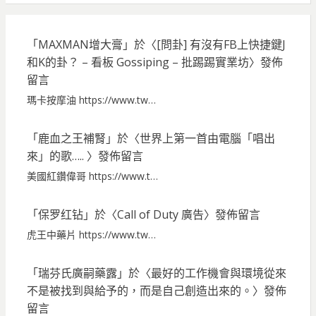
「
MAXMAN增大膏
」於〈
[問卦] 有沒有FB上快捷鍵J
和K的卦？ – 看板 Gossiping – 批踢踢實業坊
〉發佈
留言
瑪卡按摩油 https://www.tw…
「
鹿血之王補腎
」於〈
世界上第一首由電腦「唱出
來」的歌…..
〉發佈留言
美國紅鑽偉哥 https://www.t…
「
保罗红钻
」於〈
Call of Duty 廣告
〉發佈留言
虎王中藥片 https://www.tw…
「
瑞芬氏廣嗣藥露
」於〈
最好的工作機會與環境從來
不是被找到與給予的，而是自己創造出來的。
〉發佈
留言