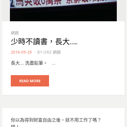
網摘
少時不讀書，長大…..
POSTED
2016-09-29
BY
ORZ 網摘
ON
長大…. 洗盡鉛筆。 …
READ MORE
你以為得到財富自由之後，就不用工作了嗎？
錯！