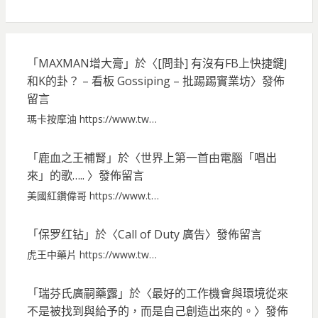
「
MAXMAN增大膏
」於〈
[問卦] 有沒有FB上快捷鍵J
和K的卦？ – 看板 Gossiping – 批踢踢實業坊
〉發佈
留言
瑪卡按摩油 https://www.tw…
「
鹿血之王補腎
」於〈
世界上第一首由電腦「唱出
來」的歌…..
〉發佈留言
美國紅鑽偉哥 https://www.t…
「
保罗红钻
」於〈
Call of Duty 廣告
〉發佈留言
虎王中藥片 https://www.tw…
「
瑞芬氏廣嗣藥露
」於〈
最好的工作機會與環境從來
不是被找到與給予的，而是自己創造出來的。
〉發佈