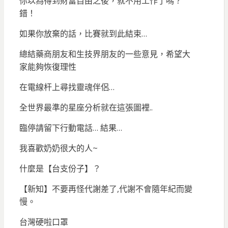
你以為得到財富自由之後，就不用工作了嗎？
錯！
如果你放棄的話，比賽就到此結束…
總結藥商朋友和生技界朋友的一些意見，希望大
家能夠恢復理性
在電線杆上尋找靈魂伴侶…
全世界最準的星座分析就在這張圖裡..
臨停請留下行動電話… 結果…
我喜歡奶奶很大的人~
什麼是【台支份子】？
【新知】不要再怪代謝差了,代謝不會隨年紀而變
慢。
台灣硬啦口罩