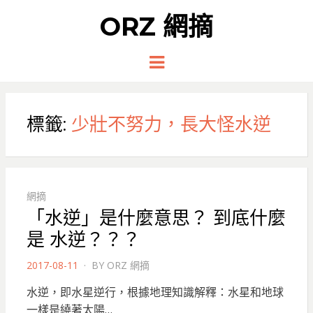
ORZ 網摘
Menu
標籤:
少壯不努力，長大怪水逆
網摘
「水逆」是什麼意思？ 到底什麼
是 水逆？？？
POSTED
2017-08-11
BY
ORZ 網摘
ON
水逆，即水星逆行，根據地理知識解釋：水星和地球
一樣是繞著太陽…