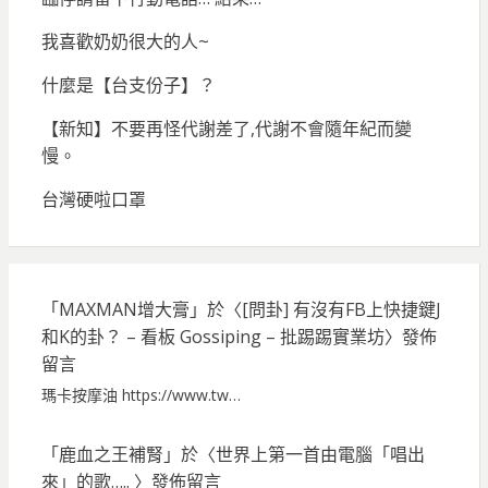
我喜歡奶奶很大的人~
什麼是【台支份子】？
【新知】不要再怪代謝差了,代謝不會隨年紀而變
慢。
台灣硬啦口罩
「
MAXMAN增大膏
」於〈
[問卦] 有沒有FB上快捷鍵J
和K的卦？ – 看板 Gossiping – 批踢踢實業坊
〉發佈
留言
瑪卡按摩油 https://www.tw…
「
鹿血之王補腎
」於〈
世界上第一首由電腦「唱出
來」的歌…..
〉發佈留言