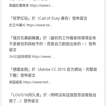
美國紅鑽偉哥 https://www.t…
「
保罗红钻
」於〈
Call of Duty 廣告
〉發佈留言
虎王中藥片 https://www.tw…
「
瑞芬氏廣嗣藥露
」於〈
最好的工作機會與環境從來
不是被找到與給予的，而是自己創造出來的。
〉發佈
留言
2H2D延時噴劑 https://www…
「
德國金剛
」於〈
Adobe CC 2015 官方網站，完整版
下載
〉發佈留言
英国威馬 https://www.tw9…
「
LOUIS16持久液
」於〈
明明沒有這個意思卻差點自
殺了….
〉發佈留言