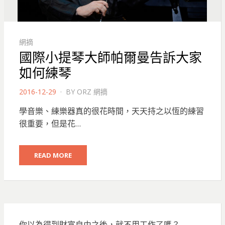
網摘
國際小提琴大師帕爾曼告訴大家
如何練琴
POSTED
2016-12-29
BY
ORZ 網摘
ON
學音樂、練樂器真的很花時間，天天持之以恆的練習
很重要，但是花…
READ MORE
你以為得到財富自由之後，就不用工作了嗎？