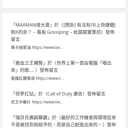
「
MAXMAN增大膏
」於〈
[問卦] 有沒有FB上快捷鍵J
和K的卦？ – 看板 Gossiping – 批踢踢實業坊
〉發佈
留言
瑪卡按摩油 https://www.tw…
「
鹿血之王補腎
」於〈
世界上第一首由電腦「唱出
來」的歌…..
〉發佈留言
美國紅鑽偉哥 https://www.t…
「
保罗红钻
」於〈
Call of Duty 廣告
〉發佈留言
虎王中藥片 https://www.tw…
「
瑞芬氏廣嗣藥露
」於〈
最好的工作機會與環境從來
不是被找到與給予的，而是自己創造出來的。
〉發佈