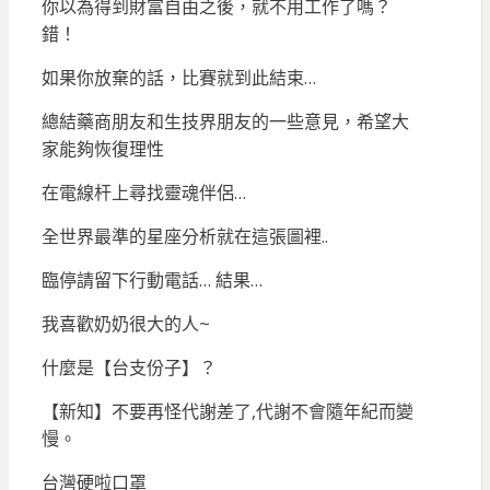
你以為得到財富自由之後，就不用工作了嗎？
錯！
如果你放棄的話，比賽就到此結束…
總結藥商朋友和生技界朋友的一些意見，希望大
家能夠恢復理性
在電線杆上尋找靈魂伴侶…
全世界最準的星座分析就在這張圖裡..
臨停請留下行動電話… 結果…
我喜歡奶奶很大的人~
什麼是【台支份子】？
【新知】不要再怪代謝差了,代謝不會隨年紀而變
慢。
台灣硬啦口罩