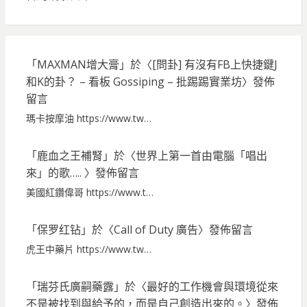
「
MAXMAN增大膏
」於〈
[問卦] 有沒有FB上快捷鍵J
和K的卦？ – 看板 Gossiping – 批踢踢實業坊
〉發佈
留言
瑪卡按摩油 https://www.tw…
「
鹿血之王補腎
」於〈
世界上第一首由電腦「唱出
來」的歌…..
〉發佈留言
美國紅鑽偉哥 https://www.t…
「
保罗红钻
」於〈
Call of Duty 廣告
〉發佈留言
虎王中藥片 https://www.tw…
「
瑞芬氏廣嗣藥露
」於〈
最好的工作機會與環境從來
不是被找到與給予的，而是自己創造出來的。
〉發佈