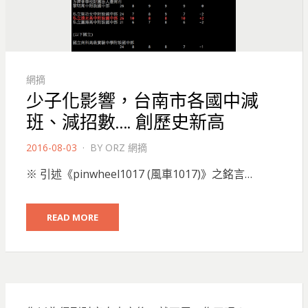
網摘
少子化影響，台南市各國中減
班、減招數…. 創歷史新高
POSTED
2016-08-03
BY
ORZ 網摘
ON
※ 引述《pinwheel1017 (風車1017)》之銘言…
READ MORE