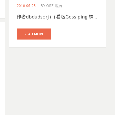
POSTED
2016-06-23
BY
ORZ 網摘
ON
作者dbdudsorj (..) 看板Gossiping 標…
READ MORE