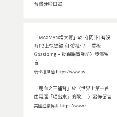
台灣硬啦口罩
「
MAXMAN增大膏
」於〈
[問卦] 有沒
有FB上快捷鍵J和K的卦？ – 看板
Gossiping – 批踢踢實業坊
〉發佈留
言
瑪卡按摩油 https://www.tw…
「
鹿血之王補腎
」於〈
世界上第一首
由電腦「唱出來」的歌…..
〉發佈留言
美國紅鑽偉哥 https://www.t…