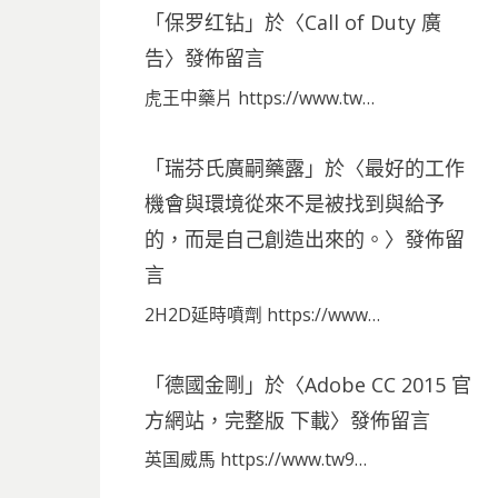
「
保罗红钻
」於〈
Call of Duty 廣
告
〉發佈留言
虎王中藥片 https://www.tw…
「
瑞芬氏廣嗣藥露
」於〈
最好的工作
機會與環境從來不是被找到與給予
的，而是自己創造出來的。
〉發佈留
言
2H2D延時噴劑 https://www…
「
德國金剛
」於〈
Adobe CC 2015 官
方網站，完整版 下載
〉發佈留言
英国威馬 https://www.tw9…