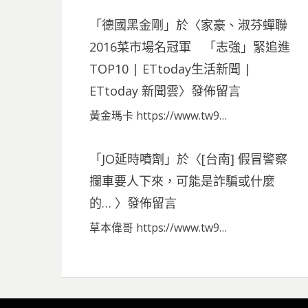
「
德國黑金剛
」於〈
家豪、淑芬蟬聯
2016菜市場名冠軍 「志強」緊追進
TOP10 | ETtoday生活新聞 |
ETtoday 新聞雲
〉發佈留言
黃金瑪卡 https://www.tw9…
「
JO延時噴劑
」於〈
[台南] 假冒警察
攔車要人下來，可能是詐騙或什麼
的…
〉發佈留言
草本偉哥 https://www.tw9…