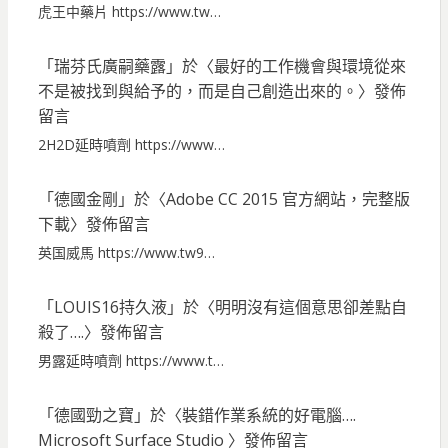
虎王中藥片 https://www.tw…
「
瑞芬氏廣嗣藥露
」於〈
最好的工作機會與環境從來
不是被找到與給予的，而是自己創造出來的。
〉發佈
留言
2H2D延時噴劑 https://www…
「
德國金剛
」於〈
Adobe CC 2015 官方網站，完整版
下載
〉發佈留言
英国威馬 https://www.tw9…
「
LOUIS16持久液
」於〈
明明沒有這個意思卻差點自
殺了….
〉發佈留言
男露延時噴劑 https://www.t…
「
德國勁之寶
」於〈
裝錯作業系統的好電腦….
Microsoft Surface Studio
〉發佈留言