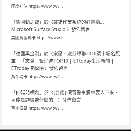
印度神油 https://www.tw9…
「
德國勁之寶
」於〈
裝錯作業系統的好電腦….
Microsoft Surface Studio
〉發佈留言
美國黃金瑪卡 https://www.t…
「
德國黑金剛
」於〈
家豪、淑芬蟬聯2016菜市場名冠
軍 「志強」緊追進TOP10 | ETtoday生活新聞 |
ETtoday 新聞雲
〉發佈留言
黃金瑪卡 https://www.tw9…
「
JO延時噴劑
」於〈
[台南] 假冒警察攔車要人下來，
可能是詐騙或什麼的…
〉發佈留言
草本偉哥 https://www.tw9…