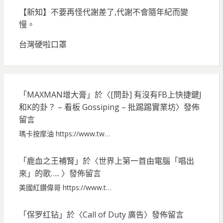
【新知】不要再怪代謝差了,代謝不會隨年紀而變
慢。
台灣硬啦口罩
「
MAXMAN增大膏
」於〈
[問卦] 有沒有FB上快捷鍵J
和K的卦？ – 看板 Gossiping – 批踢踢實業坊
〉發佈
留言
瑪卡按摩油 https://www.tw…
「
鹿血之王補腎
」於〈
世界上第一首由電腦「唱出
來」的歌…..
〉發佈留言
美國紅鑽偉哥 https://www.t…
「
保罗红钻
」於〈
Call of Duty 廣告
〉發佈留言