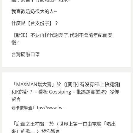
我喜歡奶奶很大的人~
什麼是【台支份子】？
【新知】不要再怪代謝差了,代謝不會隨年紀而變
慢。
台灣硬啦口罩
「
MAXMAN增大膏
」於〈
[問卦] 有沒有FB上快捷鍵J
和K的卦？ – 看板 Gossiping – 批踢踢實業坊
〉發佈
留言
瑪卡按摩油 https://www.tw…
「
鹿血之王補腎
」於〈
世界上第一首由電腦「唱出
來」的歌…..
〉發佈留言