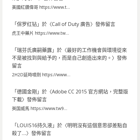
美國紅鑽偉哥 https://www.t…
「
保罗红钻
」於〈
Call of Duty 廣告
〉發佈留言
虎王中藥片 https://www.tw…
「
瑞芬氏廣嗣藥露
」於〈
最好的工作機會與環境從來
不是被找到與給予的，而是自己創造出來的。
〉發佈
留言
2H2D延時噴劑 https://www…
「
德國金剛
」於〈
Adobe CC 2015 官方網站，完整版
下載
〉發佈留言
英国威馬 https://www.tw9…
「
LOUIS16持久液
」於〈
明明沒有這個意思卻差點自
殺了….
〉發佈留言