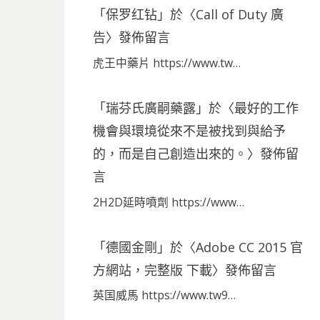
「
保罗红钻
」於〈
Call of Duty 廣
告
〉發佈留言
虎王中藥片 https://www.tw…
「
瑞芬氏廣嗣藥露
」於〈
最好的工作
機會與環境從來不是被找到與給予
的，而是自己創造出來的。
〉發佈留
言
2H2D延時噴劑 https://www…
「
德國金剛
」於〈
Adobe CC 2015 官
方網站，完整版 下載
〉發佈留言
英国威馬 https://www.tw9…