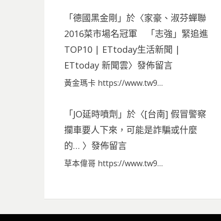
「
德國黑金剛
」於〈
家豪、淑芬蟬聯
2016菜市場名冠軍 「志強」緊追進
TOP10 | ETtoday生活新聞 |
ETtoday 新聞雲
〉發佈留言
黃金瑪卡 https://www.tw9…
「
JO延時噴劑
」於〈
[台南] 假冒警察
攔車要人下來，可能是詐騙或什麼
的…
〉發佈留言
草本偉哥 https://www.tw9…