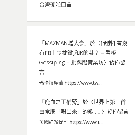
台灣硬啦口罩
「
MAXMAN增大膏
」於〈
[問卦] 有沒
有FB上快捷鍵J和K的卦？ – 看板
Gossiping – 批踢踢實業坊
〉發佈留
言
瑪卡按摩油 https://www.tw…
「
鹿血之王補腎
」於〈
世界上第一首
由電腦「唱出來」的歌…..
〉發佈留言
美國紅鑽偉哥 https://www.t…