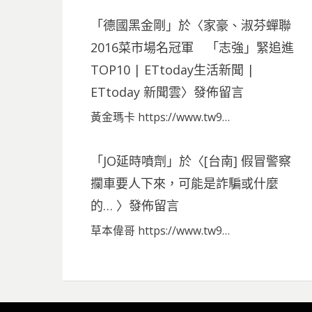
「
德國黑金剛
」於〈
家豪、淑芬蟬聯
2016菜市場名冠軍 「志強」緊追進
TOP10 | ETtoday生活新聞 |
ETtoday 新聞雲
〉發佈留言
黃金瑪卡 https://www.tw9…
「
JO延時噴劑
」於〈
[台南] 假冒警察
攔車要人下來，可能是詐騙或什麼
的…
〉發佈留言
草本偉哥 https://www.tw9…