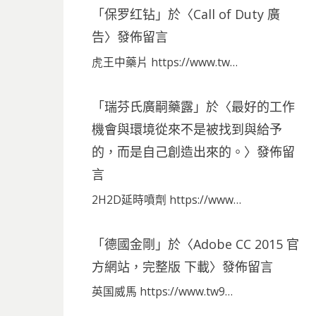
「
保罗红钻
」於〈
Call of Duty 廣
告
〉發佈留言
虎王中藥片 https://www.tw…
「
瑞芬氏廣嗣藥露
」於〈
最好的工作
機會與環境從來不是被找到與給予
的，而是自己創造出來的。
〉發佈留
言
2H2D延時噴劑 https://www…
「
德國金剛
」於〈
Adobe CC 2015 官
方網站，完整版 下載
〉發佈留言
英国威馬 https://www.tw9…