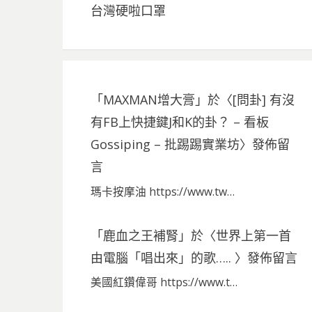
台灣硬啦口罩
「
MAXMAN增大膏
」於〈
[問卦] 有沒
有FB上快捷鍵J和K的卦？ – 看板
Gossiping – 批踢踢實業坊
〉發佈留
言
瑪卡按摩油 https://www.tw…
「
鹿血之王補腎
」於〈
世界上第一首
由電腦「唱出來」的歌…..
〉發佈留言
美國紅鑽偉哥 https://www.t…