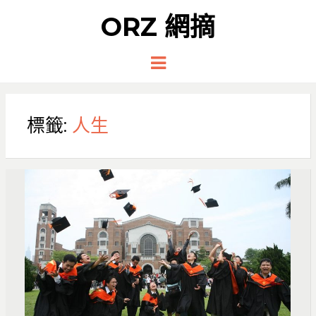
ORZ 網摘
Menu
標籤:
人生