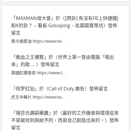
「
MAXMAN增大膏
」於〈
[問卦] 有沒有FB上快捷鍵J
和K的卦？ – 看板 Gossiping – 批踢踢實業坊
〉發佈
留言
瑪卡按摩油 https://www.tw…
「
鹿血之王補腎
」於〈
世界上第一首由電腦「唱出
來」的歌…..
〉發佈留言
美國紅鑽偉哥 https://www.t…
「
保罗红钻
」於〈
Call of Duty 廣告
〉發佈留言
虎王中藥片 https://www.tw…
「
瑞芬氏廣嗣藥露
」於〈
最好的工作機會與環境從來
不是被找到與給予的，而是自己創造出來的。
〉發佈
留言