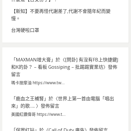
【新知】不要再怪代謝差了,代謝不會隨年紀而變
慢。
台灣硬啦口罩
「
MAXMAN增大膏
」於〈
[問卦] 有沒有FB上快捷鍵J
和K的卦？ – 看板 Gossiping – 批踢踢實業坊
〉發佈
留言
瑪卡按摩油 https://www.tw…
「
鹿血之王補腎
」於〈
世界上第一首由電腦「唱出
來」的歌…..
〉發佈留言
美國紅鑽偉哥 https://www.t…
「
保罗红钻
」於〈
Call of Duty 廣告
〉發佈留言