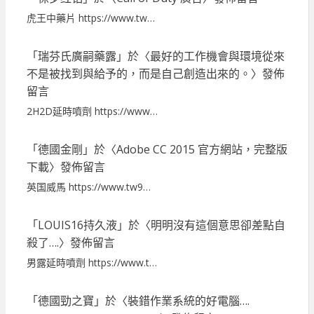
虎王中藥片 https://www.tw…
「
瑞芬氏廣嗣藥露
」於〈
最好的工作機會與環境從來
不是被找到與給予的，而是自己創造出來的。
〉發佈
留言
2H2D延時噴劑 https://www…
「
德國金剛
」於〈
Adobe CC 2015 官方網站，完整版
下載
〉發佈留言
英国威馬 https://www.tw9…
「
LOUIS16持久液
」於〈
明明沒有這個意思卻差點自
殺了….
〉發佈留言
男露延時噴劑 https://www.t…
「
德國勁之寶
」於〈
裝錯作業系統的好電腦….