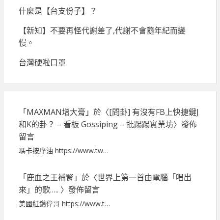
什麼是【台支份子】？
【新知】不要再怪代謝差了,代謝不會隨年紀而變
慢。
台灣硬啦口罩
「
MAXMAN增大膏
」於〈
[問卦] 有沒有FB上快捷鍵J
和K的卦？ – 看板 Gossiping – 批踢踢實業坊
〉發佈
留言
瑪卡按摩油 https://www.tw…
「
鹿血之王補腎
」於〈
世界上第一首由電腦「唱出
來」的歌…..
〉發佈留言
美國紅鑽偉哥 https://www.t…