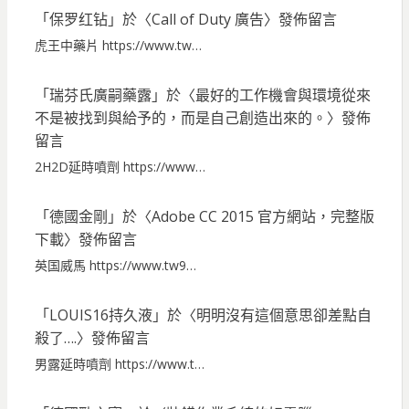
「
保罗红钻
」於〈
Call of Duty 廣告
〉發佈留言
虎王中藥片 https://www.tw…
「
瑞芬氏廣嗣藥露
」於〈
最好的工作機會與環境從來
不是被找到與給予的，而是自己創造出來的。
〉發佈
留言
2H2D延時噴劑 https://www…
「
德國金剛
」於〈
Adobe CC 2015 官方網站，完整版
下載
〉發佈留言
英国威馬 https://www.tw9…
「
LOUIS16持久液
」於〈
明明沒有這個意思卻差點自
殺了….
〉發佈留言
男露延時噴劑 https://www.t…