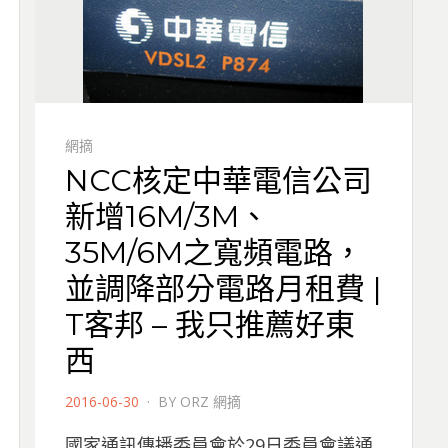
網摘
NCC核定中華電信公司
新增16M/3M、
35M/6M之寬頻電路，
並調降部分電路月租費 |
T客邦 – 我只推薦好東
西
POSTED
2016-06-30
BY
ORZ 網摘
ON
國家通訊傳播委員會於29日委員會議通