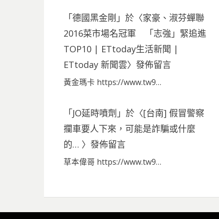
「
德國黑金剛
」於〈
家豪、淑芬蟬聯
2016菜市場名冠軍 「志強」緊追進
TOP10 | ETtoday生活新聞 |
ETtoday 新聞雲
〉發佈留言
黃金瑪卡 https://www.tw9…
「
JO延時噴劑
」於〈
[台南] 假冒警察
攔車要人下來，可能是詐騙或什麼
的…
〉發佈留言
草本偉哥 https://www.tw9…