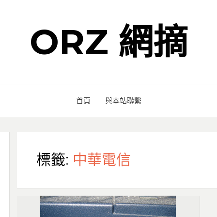
ORZ 網摘
首頁
與本站聯繫
標籤:
中華電信