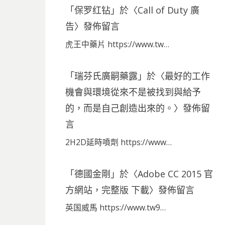
「
保罗红钻
」於〈
Call of Duty 廣
告
〉發佈留言
虎王中藥片 https://www.tw…
「
瑞芬氏廣嗣藥露
」於〈
最好的工作
機會與環境從來不是被找到與給予
的，而是自己創造出來的。
〉發佈留
言
2H2D延時噴劑 https://www…
「
德國金剛
」於〈
Adobe CC 2015 官
方網站，完整版 下載
〉發佈留言
英国威馬 https://www.tw9…