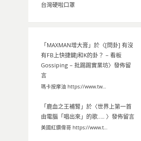
台灣硬啦口罩
「
MAXMAN增大膏
」於〈
[問卦] 有沒
有FB上快捷鍵J和K的卦？ – 看板
Gossiping – 批踢踢實業坊
〉發佈留
言
瑪卡按摩油 https://www.tw…
「
鹿血之王補腎
」於〈
世界上第一首
由電腦「唱出來」的歌…..
〉發佈留言
美國紅鑽偉哥 https://www.t…