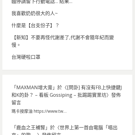
臨停請留下行動電話… 結果…
我喜歡奶奶很大的人~
什麼是【台支份子】？
【新知】不要再怪代謝差了,代謝不會隨年紀而變
慢。
台灣硬啦口罩
「
MAXMAN增大膏
」於〈
[問卦] 有沒有FB上快捷鍵J
和K的卦？ – 看板 Gossiping – 批踢踢實業坊
〉發佈
留言
瑪卡按摩油 https://www.tw…
「
鹿血之王補腎
」於〈
世界上第一首由電腦「唱出