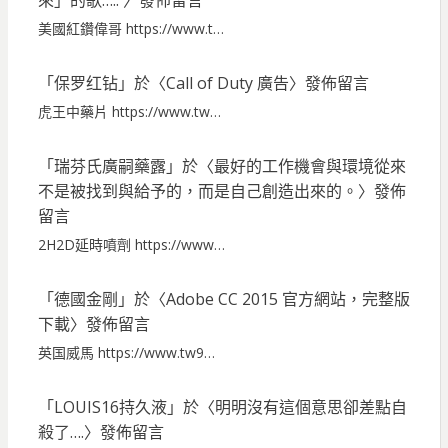
來」的歌…..
〉發佈留言
美國紅鑽偉哥 https://www.t…
「
保罗红钻
」於〈
Call of Duty 廣告
〉發佈留言
虎王中藥片 https://www.tw…
「
瑞芬氏廣嗣藥露
」於〈
最好的工作機會與環境從來
不是被找到與給予的，而是自己創造出來的。
〉發佈
留言
2H2D延時噴劑 https://www…
「
德國金剛
」於〈
Adobe CC 2015 官方網站，完整版
下載
〉發佈留言
英国威馬 https://www.tw9…
「
LOUIS16持久液
」於〈
明明沒有這個意思卻差點自
殺了….
〉發佈留言