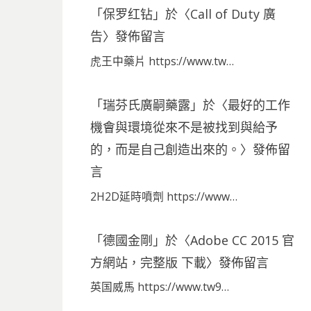
「
保罗红钻
」於〈
Call of Duty 廣
告
〉發佈留言
虎王中藥片 https://www.tw…
「
瑞芬氏廣嗣藥露
」於〈
最好的工作
機會與環境從來不是被找到與給予
的，而是自己創造出來的。
〉發佈留
言
2H2D延時噴劑 https://www…
「
德國金剛
」於〈
Adobe CC 2015 官
方網站，完整版 下載
〉發佈留言
英国威馬 https://www.tw9…