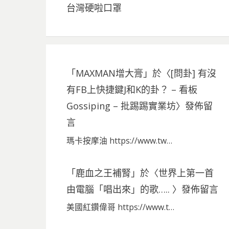
台灣硬啦口罩
「
MAXMAN增大膏
」於〈
[問卦] 有沒
有FB上快捷鍵J和K的卦？ – 看板
Gossiping – 批踢踢實業坊
〉發佈留
言
瑪卡按摩油 https://www.tw…
「
鹿血之王補腎
」於〈
世界上第一首
由電腦「唱出來」的歌…..
〉發佈留言
美國紅鑽偉哥 https://www.t…