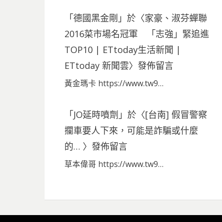
「
德國黑金剛
」於〈
家豪、淑芬蟬聯
2016菜市場名冠軍 「志強」緊追進
TOP10 | ETtoday生活新聞 |
ETtoday 新聞雲
〉發佈留言
黃金瑪卡 https://www.tw9…
「
JO延時噴劑
」於〈
[台南] 假冒警察
攔車要人下來，可能是詐騙或什麼
的…
〉發佈留言
草本偉哥 https://www.tw9…