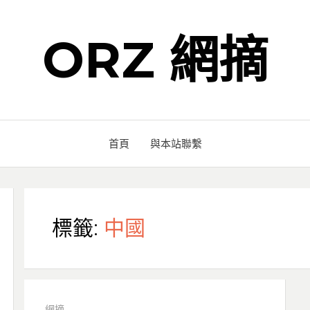
ORZ 網摘
首頁
與本站聯繫
標籤:
中國
網摘