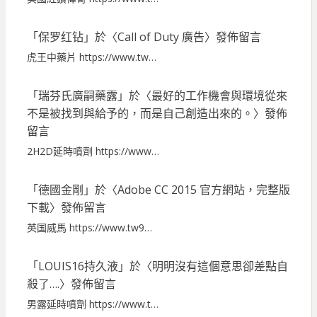
「
保罗红钻
」於〈
Call of Duty 廣告
〉發佈留言
虎王中藥片 https://www.tw…
「
瑞芬氏廣嗣藥露
」於〈
最好的工作機會與環境從來
不是被找到與給予的，而是自己創造出來的。
〉發佈
留言
2H2D延時噴劑 https://www…
「
德國金剛
」於〈
Adobe CC 2015 官方網站，完整版
下載
〉發佈留言
英国威馬 https://www.tw9…
「
LOUIS16持久液
」於〈
明明沒有這個意思卻差點自
殺了….
〉發佈留言
男露延時噴劑 https://www.t…