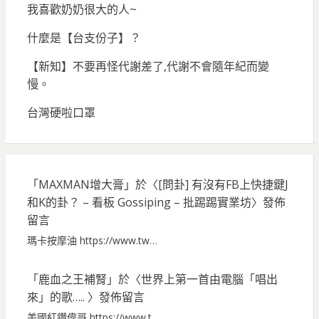
我喜歡奶奶很大的人~
什麼是【台支份子】？
【新知】不要再怪代謝差了,代謝不會隨年紀而變
慢。
台灣硬啦口罩
「
MAXMAN增大膏
」於〈
[問卦] 有沒有FB上快捷鍵J
和K的卦？ – 看板 Gossiping – 批踢踢實業坊
〉發佈
留言
瑪卡按摩油 https://www.tw…
「
鹿血之王補腎
」於〈
世界上第一首由電腦「唱出
來」的歌…..
〉發佈留言
美國紅鑽偉哥 https://www.t…