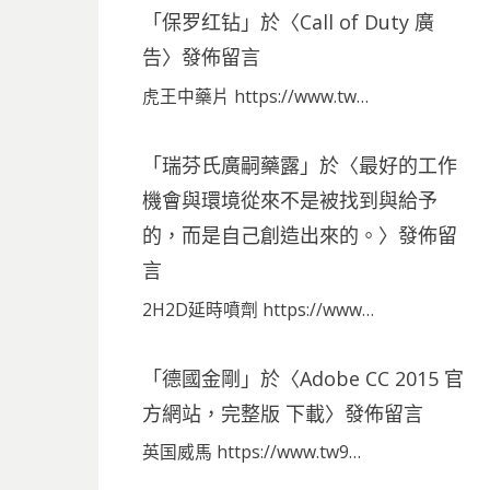
「
保罗红钻
」於〈
Call of Duty 廣
告
〉發佈留言
虎王中藥片 https://www.tw…
「
瑞芬氏廣嗣藥露
」於〈
最好的工作
機會與環境從來不是被找到與給予
的，而是自己創造出來的。
〉發佈留
言
2H2D延時噴劑 https://www…
「
德國金剛
」於〈
Adobe CC 2015 官
方網站，完整版 下載
〉發佈留言
英国威馬 https://www.tw9…