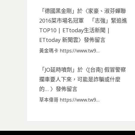
「
德國黑金剛
」於〈
家豪、淑芬蟬聯
2016菜市場名冠軍 「志強」緊追進
TOP10 | ETtoday生活新聞 |
ETtoday 新聞雲
〉發佈留言
黃金瑪卡 https://www.tw9…
「
JO延時噴劑
」於〈
[台南] 假冒警察
攔車要人下來，可能是詐騙或什麼
的…
〉發佈留言
草本偉哥 https://www.tw9…