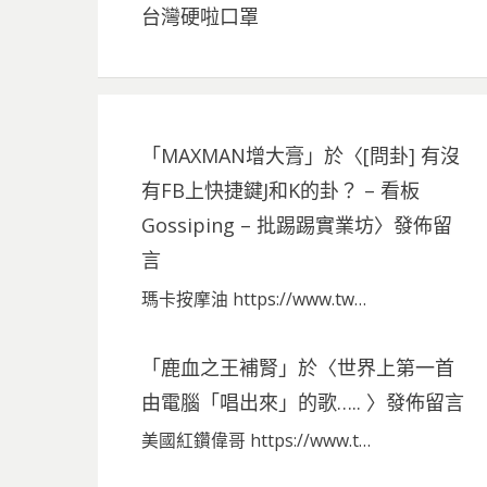
台灣硬啦口罩
「
MAXMAN增大膏
」於〈
[問卦] 有沒
有FB上快捷鍵J和K的卦？ – 看板
Gossiping – 批踢踢實業坊
〉發佈留
言
瑪卡按摩油 https://www.tw…
「
鹿血之王補腎
」於〈
世界上第一首
由電腦「唱出來」的歌…..
〉發佈留言
美國紅鑽偉哥 https://www.t…