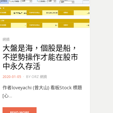
網摘
大盤是海，個股是船，
不逆勢操作才能在股市
中永久存活
POSTED
2020-01-05
BY
ORZ 網摘
ON
作者loveyachi (曾大山) 看板Stock 標題
[心…
READ MORE