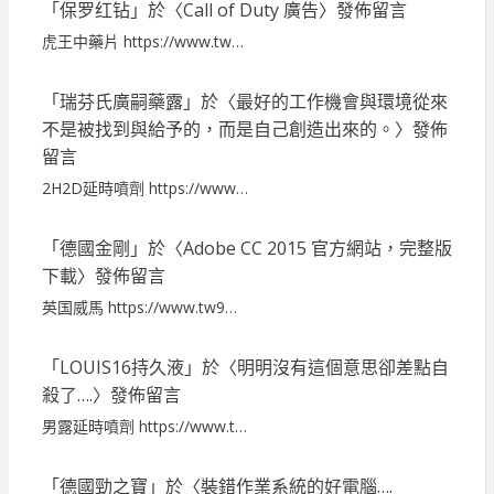
「
保罗红钻
」於〈
Call of Duty 廣告
〉發佈留言
虎王中藥片 https://www.tw…
「
瑞芬氏廣嗣藥露
」於〈
最好的工作機會與環境從來
不是被找到與給予的，而是自己創造出來的。
〉發佈
留言
2H2D延時噴劑 https://www…
「
德國金剛
」於〈
Adobe CC 2015 官方網站，完整版
下載
〉發佈留言
英国威馬 https://www.tw9…
「
LOUIS16持久液
」於〈
明明沒有這個意思卻差點自
殺了….
〉發佈留言
男露延時噴劑 https://www.t…
「
德國勁之寶
」於〈
裝錯作業系統的好電腦….