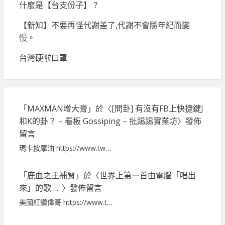
什麼是【台支份子】？
【新知】不要再怪代謝差了,代謝不會隨年紀而變
慢。
台灣硬啦口罩
「
MAXMAN增大膏
」於〈
[問卦] 有沒有FB上快捷鍵J
和K的卦？ – 看板 Gossiping – 批踢踢實業坊
〉發佈
留言
瑪卡按摩油 https://www.tw…
「
鹿血之王補腎
」於〈
世界上第一首由電腦「唱出
來」的歌…..
〉發佈留言
美國紅鑽偉哥 https://www.t…