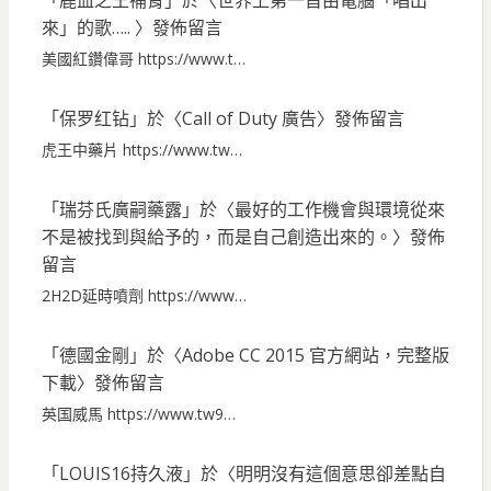
「
鹿血之王補腎
」於〈
世界上第一首由電腦「唱出
來」的歌…..
〉發佈留言
美國紅鑽偉哥 https://www.t…
「
保罗红钻
」於〈
Call of Duty 廣告
〉發佈留言
虎王中藥片 https://www.tw…
「
瑞芬氏廣嗣藥露
」於〈
最好的工作機會與環境從來
不是被找到與給予的，而是自己創造出來的。
〉發佈
留言
2H2D延時噴劑 https://www…
「
德國金剛
」於〈
Adobe CC 2015 官方網站，完整版
下載
〉發佈留言
英国威馬 https://www.tw9…
「
LOUIS16持久液
」於〈
明明沒有這個意思卻差點自