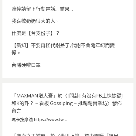
臨停請留下行動電話… 結果…
我喜歡奶奶很大的人~
什麼是【台支份子】？
【新知】不要再怪代謝差了,代謝不會隨年紀而變
慢。
台灣硬啦口罩
「
MAXMAN增大膏
」於〈
[問卦] 有沒有FB上快捷鍵J
和K的卦？ – 看板 Gossiping – 批踢踢實業坊
〉發佈
留言
瑪卡按摩油 https://www.tw…