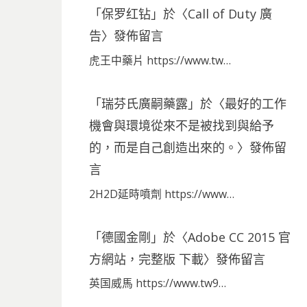
「
保罗红钻
」於〈
Call of Duty 廣
告
〉發佈留言
虎王中藥片 https://www.tw…
「
瑞芬氏廣嗣藥露
」於〈
最好的工作
機會與環境從來不是被找到與給予
的，而是自己創造出來的。
〉發佈留
言
2H2D延時噴劑 https://www…
「
德國金剛
」於〈
Adobe CC 2015 官
方網站，完整版 下載
〉發佈留言
英国威馬 https://www.tw9…