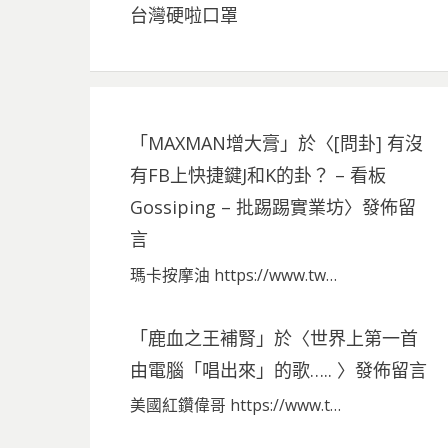
台灣硬啦口罩
「
MAXMAN增大膏
」於〈
[問卦] 有沒
有FB上快捷鍵J和K的卦？ – 看板
Gossiping – 批踢踢實業坊
〉發佈留
言
瑪卡按摩油 https://www.tw…
「
鹿血之王補腎
」於〈
世界上第一首
由電腦「唱出來」的歌…..
〉發佈留言
美國紅鑽偉哥 https://www.t…