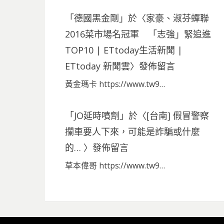
「
德國黑金剛
」於〈
家豪、淑芬蟬聯
2016菜市場名冠軍 「志強」緊追進
TOP10 | ETtoday生活新聞 |
ETtoday 新聞雲
〉發佈留言
黃金瑪卡 https://www.tw9…
「
JO延時噴劑
」於〈
[台南] 假冒警察
攔車要人下來，可能是詐騙或什麼
的…
〉發佈留言
草本偉哥 https://www.tw9…