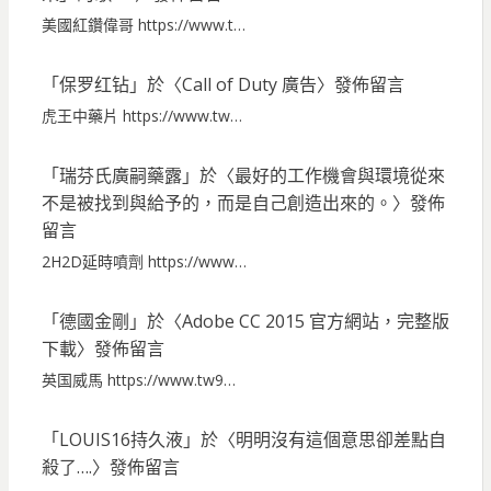
美國紅鑽偉哥 https://www.t…
「
保罗红钻
」於〈
Call of Duty 廣告
〉發佈留言
虎王中藥片 https://www.tw…
「
瑞芬氏廣嗣藥露
」於〈
最好的工作機會與環境從來
不是被找到與給予的，而是自己創造出來的。
〉發佈
留言
2H2D延時噴劑 https://www…
「
德國金剛
」於〈
Adobe CC 2015 官方網站，完整版
下載
〉發佈留言
英国威馬 https://www.tw9…
「
LOUIS16持久液
」於〈
明明沒有這個意思卻差點自
殺了….
〉發佈留言