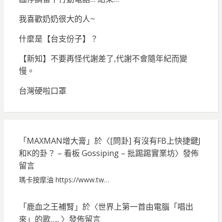
我喜歡奶奶很大的人~
什麼是【台支份子】？
【新知】不要再怪代謝差了,代謝不會隨年紀而變
慢。
台灣硬啦口罩
「
MAXMAN增大膏
」於〈
[問卦] 有沒有FB上快捷鍵J
和K的卦？ – 看板 Gossiping – 批踢踢實業坊
〉發佈
留言
瑪卡按摩油 https://www.tw…
「
鹿血之王補腎
」於〈
世界上第一首由電腦「唱出
來」的歌…..
〉發佈留言