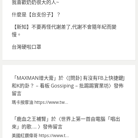
我喜歡奶奶很大的人~
什麼是【台支份子】？
【新知】不要再怪代謝差了,代謝不會隨年紀而變
慢。
台灣硬啦口罩
「
MAXMAN增大膏
」於〈
[問卦] 有沒有FB上快捷鍵J
和K的卦？ – 看板 Gossiping – 批踢踢實業坊
〉發佈
留言
瑪卡按摩油 https://www.tw…
「
鹿血之王補腎
」於〈
世界上第一首由電腦「唱出
來」的歌…..
〉發佈留言
美國紅鑽偉哥 https://www.t…