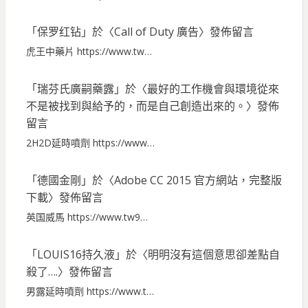
「
保罗红钻
」於〈
Call of Duty 廣告
〉發佈留言
虎王中藥片 https://www.tw…
「
瑞芬氏廣嗣藥露
」於〈
最好的工作機會與環境從來
不是被找到與給予的，而是自己創造出來的。
〉發佈
留言
2H2D延時噴劑 https://www…
「
德國金剛
」於〈
Adobe CC 2015 官方網站，完整版
下載
〉發佈留言
英国威馬 https://www.tw9…
「
LOUIS16持久液
」於〈
明明沒有這個意思卻差點自
殺了….
〉發佈留言
男露延時噴劑 https://www.t…