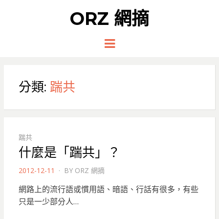
ORZ 網摘
Menu
分類:
踹共
踹共
什麼是「踹共」？
POSTED
2012-12-11
BY
ORZ 網摘
ON
網路上的流行語或慣用語、暗語、行話有很多，有些
只是一少部分人…