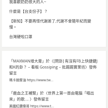
我喜歡奶奶很大的人~
什麼是【台支份子】？
【新知】不要再怪代謝差了,代謝不會隨年紀而變
慢。
台灣硬啦口罩
「
MAXMAN增大膏
」於〈
[問卦] 有沒有FB上快捷鍵J
和K的卦？ – 看板 Gossiping – 批踢踢實業坊
〉發佈
留言
瑪卡按摩油 https://www.tw…
「
鹿血之王補腎
」於〈
世界上第一首由電腦「唱出
來」的歌…..
〉發佈留言
美國紅鑽偉哥 https://www.t…