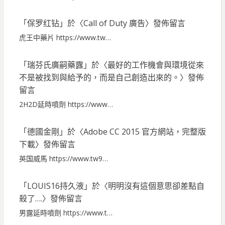
「
保罗红钻
」於〈
Call of Duty 廣告
〉發佈留言
虎王中藥片 https://www.tw…
「
瑞芬氏廣嗣藥露
」於〈
最好的工作機會與環境從來
不是被找到與給予的，而是自己創造出來的。
〉發佈
留言
2H2D延時噴劑 https://www…
「
德國金剛
」於〈
Adobe CC 2015 官方網站，完整版
下載
〉發佈留言
英国威馬 https://www.tw9…
「
LOUIS16持久液
」於〈
明明沒有這個意思卻差點自
殺了….
〉發佈留言
男露延時噴劑 https://www.t…